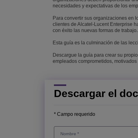
necesidades y expectativas de los em
Transportation Soluti
Gestión de red y segu
Ubicación de las ofic
Para convertir sus organizaciones en l
clientes de Alcatel-Lucent Enterprise 
Pequeñas y medias 
con éxito las nuevas formas de trabajo.
Esta guía es la culminación de las lec
Descargue la guía para crear su propio 
empleados comprometidos, motivados y
Descargar el do
* Campo requerido