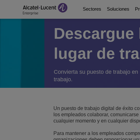
Sectores
Soluciones
Pr
Descargue l
Education Solutions
Digital Age Communic
Plataformas de comun
Socios
Quiénes somos
lugar de tra
Soluciones de energía
Digital Age Networkin
Contact Center and A
Business Partners
Videoteca
Convierta su puesto de trabajo en 
Soluciones para la adm
Continuidad Empresar
Ecosystems Integrati
Consultants Program
Analyst & Market Rep
trabajo.
Soluciones sanitarias
Servicios
DeskPhones, Softphon
Developer and Soluti
Blog
Soluciones para el se
Gestión de comunicac
Referencias de Clien
Un puesto de trabajo digital de éxito c
los empleados colaborar, comunicarse 
Manufacturing Soluti
Switches
Eventos y Webinars
cualquier momento y en cualquier dispo
Para mantener a los empleados comprom
Edificios inteligentes
LAN inalámbrica
Novedades ALE
organizaciones deben proporcionar una 