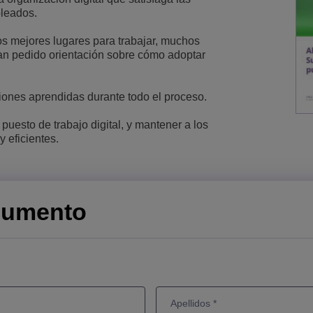
pleados.
Lee más
ons
ridad
inas de ALE
Aplicaciones de Atención al Cliente
os mejores lugares para trabajar, muchos
Todo como servicio (XaaS)
han pedido orientación sobre cómo adoptar
empresas, PYMES
Puesto de trabajo híbrido
ciones aprendidas durante todo el proceso.
Mission-Critical Communications
puesto de trabajo digital, y mantener a los
Dividendos digitales
 eficientes.
cumento