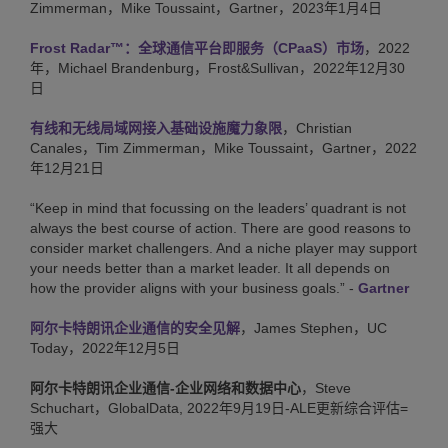
Zimmerman，Mike Toussaint，Gartner，2023年1月4日
Frost Radar™：全球通信平台即服务（CPaaS）市场
，2022
年，Michael Brandenburg，Frost&Sullivan，2022年12月30
日
有线和无线局域网接入基础设施魔力象限
，Christian
Canales，Tim Zimmerman，Mike Toussaint，Gartner，2022
年12月21日
“Keep in mind that focussing on the leaders’ quadrant is not
always the best course of action. There are good reasons to
consider market challengers. And a niche player may support
your needs better than a market leader. It all depends on
how the provider aligns with your business goals.” -
Gartner
阿尔卡特朗讯企业通信的安全见解
，James Stephen，UC
Today，2022年12月5日
阿尔卡特朗讯企业通信-企业网络和数据中心
，Steve
Schuchart，GlobalData, 2022年9月19日-ALE更新综合评估=
强大