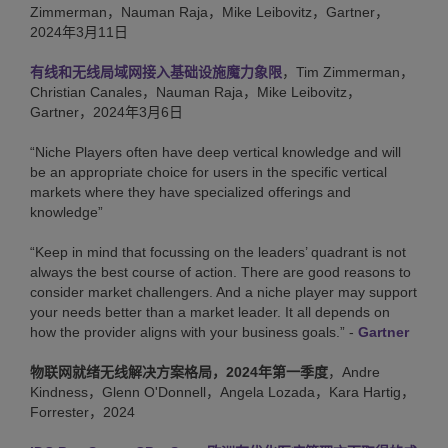
Zimmerman，Nauman Raja，Mike Leibovitz，Gartner，
2024年3月11日
有线和无线局域网接入基础设施魔力象限
，Tim Zimmerman，
Christian Canales，Nauman Raja，Mike Leibovitz，
Gartner，2024年3月6日
“Niche Players often have deep vertical knowledge and will
be an appropriate choice for users in the specific vertical
markets where they have specialized offerings and
knowledge”
“Keep in mind that focussing on the leaders’ quadrant is not
always the best course of action. There are good reasons to
consider market challengers. And a niche player may support
your needs better than a market leader. It all depends on
how the provider aligns with your business goals.” -
Gartner
物联网就绪无线解决方案格局，2024年第一季度
，Andre
Kindness，Glenn O'Donnell，Angela Lozada，Kara Hartig，
Forrester，2024