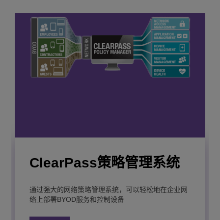
OmniVista 网络顾问
OmniVista 网络顾问是基于AI的网络/物联网（IOT）
运维助手，有效简化IT团队的日常运营，并提供集中
运维管理多站点的能力。
了解更多
OmniSwitch 6465 工业级
ClearPass策略管理系统
OmniAccess Stellar
OmniSwitch 6860(E) 可
OmniSwitch 6560E堆叠
OmniSwitch 6865工业以
OmniSwitch 6570M城域
OmniSwitch 6360
OmniVista 网络管理平台提供统一的 LAN/WLAN 管
以太网交换机
理，简化 IT 运维，并通过灵活的云部署或自建部署
AP1451
堆叠局域网交换机
式多千兆以太网LAN交换
太网交换机
以太网交换机
确保安全的物联网。
通过强大的网络策略管理系统，可以轻松地在企业网
为物联网设备打造一款具备零接触配置、IPV4/IPV6
络上部署BYOD服务和控制设备
静态路由及安全的千兆以太网交换机。
一款工业级加固、可网络管理的 紧凑型工业交换机，
机
无风扇设计、支持 DIN 导轨安装，适用在恶劣环境和
一款高端旗舰级 Wi-Fi 6E 无线接入点，提供更快的速
专为要求最严苛的融合网络而设计：高密度、统一接
一款支持关键应用的工业加固型三层智能可管理交换
为下一代网络提供先进的企业级城域以太网交换机，
了解更多
极端的温度条件下应用。