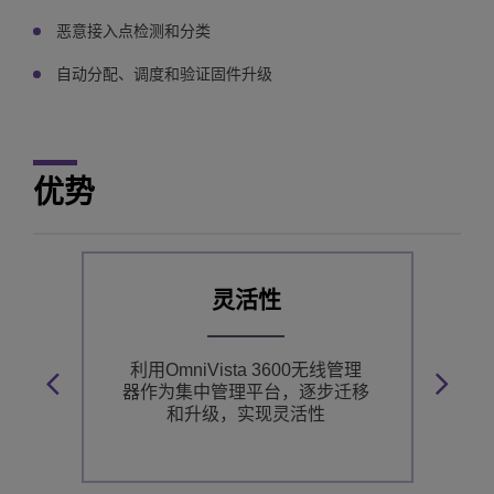
恶意接入点检测和分类
自动分配、调度和验证固件升级
优势
灵活性
力
利用OmniVista 3600无线管理
让
器作为集中管理平台，逐步迁移
和升级，实现灵活性