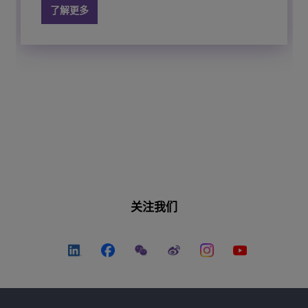
度、更低的延迟和更宽的信道，以满足日益增长的需
入的紧凑型交换机，具有智能分析功能。
机，支持恶劣环境和极端温度的关键应用部署。
提高灵活性和可扩展性。
了解更多
了解更多
求。
OmniSwitch 6560具有面向高速IEEE 802.11 ac设备
的多千兆端口、10GigE上行链路和20 GigE堆叠能
了解更多
了解更多
了解更多
了解更多
力，是下一代网络的理想解决方案。
了解更多
了解更多
关注我们