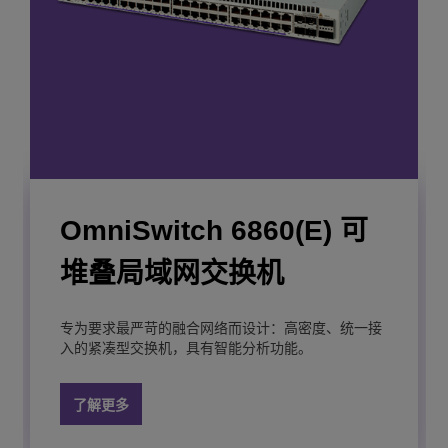
OmniSwitch 6860(E) 可
OmniSwitch 6900 可堆叠
堆叠局域网交换机
局域网交换机
专为要求最严苛的融合网络而设计：高密度、统一接
这款柜顶式局域网和数据中心交换机具有结构紧凑和
入的紧凑型交换机，具有智能分析功能。
高端口密度等特点，支持
10G
、
25G
、
40G
和
100G
选
项。
了解更多
了解更多