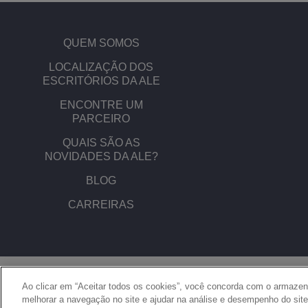
QUEM SOMOS
​​LOCALIZAÇÃO DOS
ESCRITÓRIOS DA ALE
ENCONTRE UM
PARCEIRO
QUAIS SÃO AS
NOVIDADES DA ALE?
BLOG
CARREIRAS
© Copyright 2026 ALE International, ALE USA Inc. Todos os direitos reservados
todos os países.
Ao clicar em “Aceitar todos os cookies”, você concorda com o armaze
melhorar a navegação no site e ajudar na análise e desempenho do site