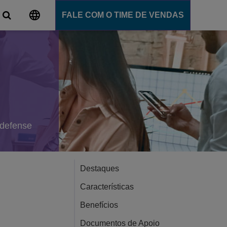
FALE COM O TIME DE VENDAS
al
ns
e comunicação
ligente
ommunication Server
 defense
 Cloud
nce
Ensino
Destaques
Características
ns
Benefícios
Documentos de Apoio