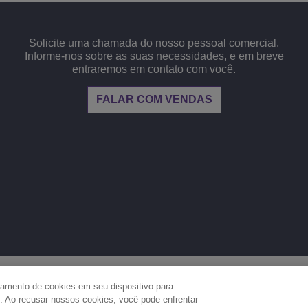
Solicite uma chamada do nosso pessoal comercial.
Informe-nos sobre as suas necessidades, e em breve
entraremos em contato com você.
FALAR COM VENDAS
JURÍDICO
PRIVACIDADE
COOKIES
MAPA 
 em
namento de cookies em seu dispositivo para
. Ao recusar nossos cookies, você pode enfrentar
DEFINIÇÕES DE COOKIES