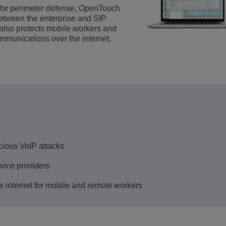
 for perimeter defense, OpenTouch
Ver mais
ons
amento de Redes
tórios da ALE
Aplicativos de Atendimento ao Cliente
etween the enterprise and SIP
lso protects mobile workers and
Tudo como Serviço (XaaS)
mmunications over the internet.
Empresas (PMEs)
Ambiente de Trabalho Híbrido
Mission-Critical Communications
Dividendos Digitais
cious VoIP attacks
rvice providers
 internet for mobile and remote workers