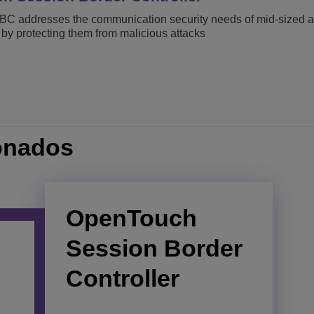
C addresses the communication security needs of mid-sized a
 by protecting them from malicious attacks
onados
OpenTouch
Unified
OmniVista 8770
Session Border
Management
Network
Controller
Center
Management
System