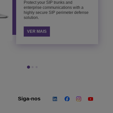
Protect your SIP trunks and
Easy configuration for your next
enterprise communications with a
generation communications solution.
highly secure SIP perimeter defense
A single management interface
solution.
providing a unified view of
VER MAIS
OpenTouch and OmniPCX
communication networks, including
VER MAIS
next-generation devices and
applications.
VER MAIS
Siga-nos