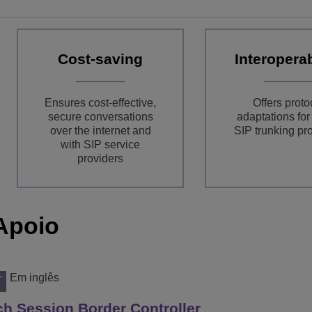
Cost-saving
Interoperab
Ensures cost-effective,
Offers proto
secure conversations
adaptations fo
over the internet and
SIP trunking pr
with SIP service
providers
Apoio
Em inglês
T
h Session Border Controller