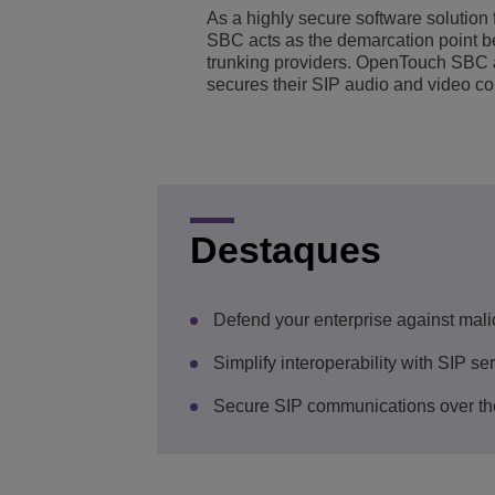
As a highly secure software solution
Transportation Soluti
Segurança e Gerenci
Localização dos escri
SBC acts as the demarcation point b
trunking providers. OpenTouch SBC a
secures their SIP audio and video co
Pequenas e Médias 
Destaques
Defend your enterprise against mali
Simplify interoperability with SIP se
Secure SIP communications over the