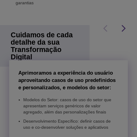
garantias
Cuidamos de cada
detalhe da sua
Transformação
Digital
Aprimoramos a experiência do usuário
aproveitando casos de uso predefinidos
e personalizados, e modelos do setor:
Modelos do Setor: casos de uso do setor que
Serviços de Otimização: otimizar o retorno sobre
apresentam serviços genéricos de valor
o investimento (ROI) com foco em segurança,
agregado, além das personalizações finais
desempenho, eficiência operacional e evolução
Serviços de Consultoria: definir a melhor
estratégia, conceber as soluções e o plano para
Desenvolvimento Específico: definir casos de
Serviços de Adoção: alinhar a tecnologia com as
o sucesso
uso e co-desenvolver soluções e aplicativos
necessidades de negócios e reduzir o tempo de
rampup
Serviços de Implementação: implementar o