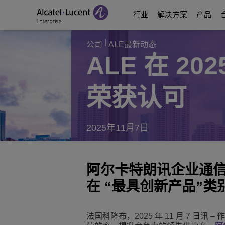
行业
解决方案
产品
|
公司
ALE最新动态
ALE 在 2
Education Solutions
数字化时代通信
通信平台
合作伙伴
关于我们
荣获认可
能源和公用事业解决
数字化时代网络
Contact Center and A
Business Partne
视频中心
数字化政务
业务连续性
Ecosystems Integrati
Consultants Program
分析师和市场报告
2025年11月7日
医疗行业解决方案
服务
Phones, Softphones 
Developer and Soluti
博客
酒店解决方案
通信管理和安全
客户案例
阿尔卡特朗讯企业通信的 
在 “最具创新产品”
Manufacturing Soluti
Switches
活动和网络研讨会
智慧楼宇
无线局域网
ALE最新动态
法国科隆布，2025 年 11 月 7 