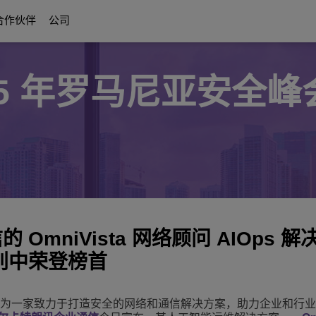
合作伙伴
公司
025 年罗马尼亚安全
数字化时代通信
关于我们
Education Solutions
合作伙伴
通信平台
方案
ttendants
r合作伙伴权益
协作方案
褒奖与认可
智慧校园基础
关于我们的合作伙伴
UC Platforms
校园弹性架构
OmniPCX Enterprise Communication 
on
互联化解决方案与设备
职业发展机会
以学生为中心
OpenTouch Enterprise Cloud
Cloud Communications
ESG：科技至善
and Devices
on Partners
OXO Connect
CPaaS
不间断教学
创新体验中心（Executive Briefing Centre）
Rainbow™
IoT
OmniVista 网络顾问 AIOps 解
更多
执行管理团队
Purple on Demand
DECT Platforms
类别中荣登榜首
安全
ons
History
SIP-DECT Base Stations
单对线以太网（SPE）
DECT Base Stations
日讯 – 作为一家致力于打造安全的网络和通信解决方案，助力企业和行
统一通信