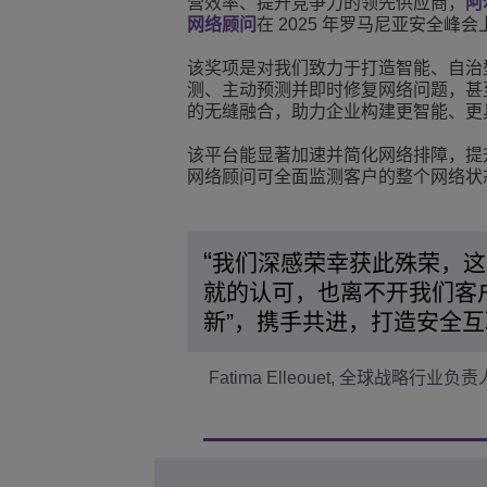
营效率、提升竞争力的领先供应商，
阿
网络顾问
在 2025 年罗马尼亚安全峰
Transportation Soluti
网络管理和安全
ALE办公地点
该奖项是对我们致力于打造智能、自治型
中小型企业 (SMB)
测、主动预测并即时修复网络问题，甚至可
的无缝融合，助力企业构建更智能、更
该平台能显著加速并简化网络排障，提升
网络顾问可全面监测客户的整个网络状态
我们深感荣幸获此殊荣，这
就的认可，也离不开我们客
新”，携手共进，打造安全
Fatima Elleouet, 全球战略行