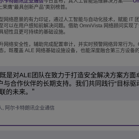
尔卡特朗讯企业通信
今日宣布，其人工智能运维解决方案——
Om
会上荣膺“最具创新产品”类别榜首。
更多
ons
客户服务应用程序
网络愿景的有力印证，通过人工智能与自动化技术，赋能 IT 
一切皆服务 (XaaS)
以在用户感知前解决问题。借助 OmniVista 网络顾问实现
具韧性且更可持续的基础设施。
混合办公场所
网络安全性，辅助完成配置审计，并实时预警网络异常行为。Omni
Mission-Critical Communications
，既覆盖 ALE 网络基础设施设备，也能深度融合第三方设备
数字红利
既是对ALE团队在致力于打造安全解决方案方面
户与合作伙伴的长期支持。我们共同践行“目标驱
互联的未来。
业负责人, 阿尔卡特朗讯企业通信