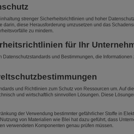
nschutz
Weiterlesen
ons
und Sicherheit
Kundendienstanwendungen
haltung strenger Sicherheitsrichtlinien und hoher Datenschut
Everything as a Service (XaaS)
Sie darin, diese Herausforderung umzusetzen und das Schadensr
ndische Unternehmen
eitsvorfälle zu mindern.
Hybrides Arbeiten
heitsrichtlinien für Ihr Unterne
Mission-Critical Communications
Digitale Dividenden
en Datenschutzstandards und Bestimmungen, die Informationen 
weltschutzbestimmungen
ndards und Richtlinien zum Schutz von Ressourcen um. Auf die
chnisch und wirtschaftlich sinnvollen Lösungen. Diese Lösungen
änkung der Verwendung bestimmter gefährlicher Stoffe in Elekt
r Nutzung von Materialien wie Blei hat dazu geführt, dass Unte
ssen verwendeten Komponenten genau prüfen müssen.