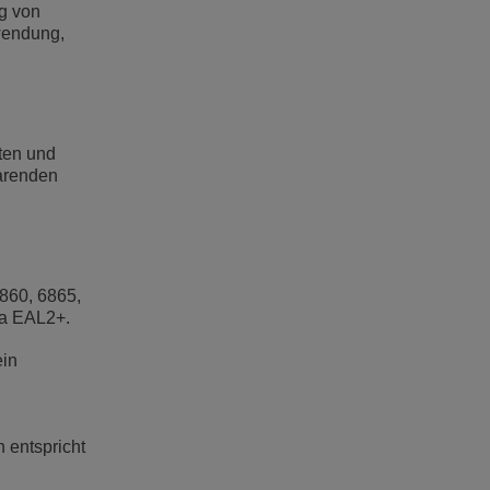
g von
wendung,
ten und
parenden
860, 6865,
ia EAL2+.
ein
 entspricht