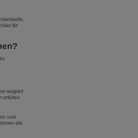
zstandards.
isiko für
hmen?
zu
se reagiert
 erfüllen
ro- und
rnehmen die