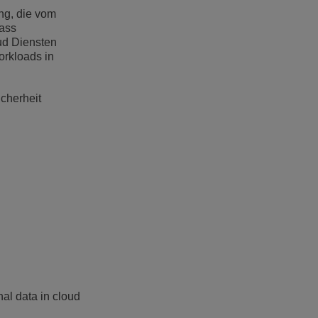
ng, die vom
dass
ud Diensten
orkloads in
cherheit
al data in cloud