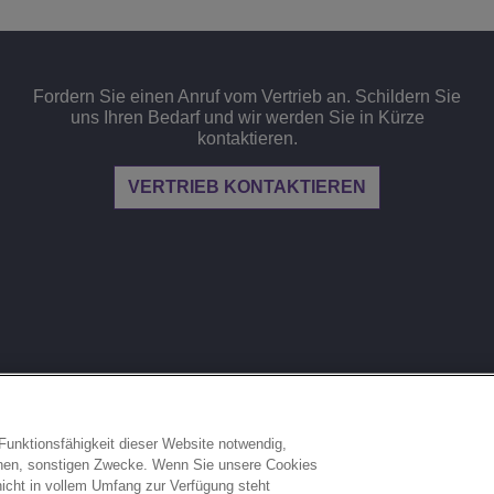
Fordern Sie einen Anruf vom Vertrieb an. Schildern Sie
uns Ihren Bedarf und wir werden Sie in Kürze
kontaktieren.
VERTRIEB KONTAKTIEREN
ESSUM
RECHTLICHES
DATENSCHUTZERKLÄRUNG
Funktionsfähigkeit dieser Website notwendig,
LEM MELDEN
benen, sonstigen Zwecke. Wenn Sie unsere Cookies
nicht in vollem Umfang zur Verfügung steht
KIE-EINSTELLUNGEN