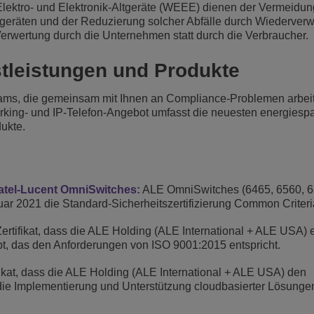
Elektro- und Elektronik-Altgeräte (WEEE) dienen der Vermeidun
ikgeräten und der Reduzierung solcher Abfälle durch Wiederver
rwertung durch die Unternehmen statt durch die Verbraucher.
stleistungen und Produkte
eams, die gemeinsam mit Ihnen an Compliance-Problemen arbei
rking- und IP-Telefon-Angebot umfasst die neuesten energies
ukte.
catel-Lucent OmniSwitches:
ALE OmniSwitches (6465, 6560, 6
uar 2021 die Standard-Sicherheitszertifizierung Common Criter
ertifikat, dass die ALE Holding (ALE International + ALE USA) 
t, das den Anforderungen von ISO 9001:2015 entspricht.
ifikat, dass die ALE Holding (ALE International + ALE USA) den
ie Implementierung und Unterstützung cloudbasierter Lösungen