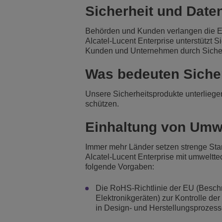
Sicherheit und Date
Transportation Soluti
Netzwerkmanagement 
ALE-Standorte
Behörden und Kunden verlangen die Ein
Alcatel-Lucent Enterprise unterstützt 
Kleine und mittelstä
Kunden und Unternehmen durch Sicherh
Was bedeuten Sicher
Unsere Sicherheitsprodukte unterlieg
schützen.
Einhaltung von Um
Immer mehr Länder setzen strenge Sta
Alcatel-Lucent Enterprise mit umweltte
folgende Vorgaben:
Die RoHS-Richtlinie der EU (Beschr
Elektronikgeräten) zur Kontrolle de
in Design- und Herstellungsproze