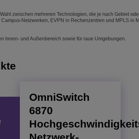
 Wahl zwischen mehreren Technologien, die je nach Gebiet oder
 Campus-Netzwerken, EVPN in Rechenzentren und MPLS in Me
den Innen- und Außenbereich sowie für raue Umgebungen.
kte
OmniSwitch
OmniAccess
OmniAccess
6870
Stellar Access
Stellar Access
Hochgeschwindigkeit
Point 1521
Point 1511
Netzwerk-