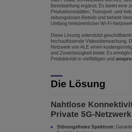
Bereitstellung ergänzt. Es bietet eine
Transportation Soluti
Netzwerkmanagement 
ALE-Standorte
Produktionsstätten, Transport- und Indu
reibungslosen Betrieb und behebt Ver
Umfang herkömmlicher Wi-Fi-Netzwer
Kleine und mittelstä
Diese Lösung unterstützt geschäftskri
hochauflösende Videoüberwachung. Dur
Netzwerk von ALE einen kostengünstige
und Zuverlässigkeit bietet. Es ermögl
Produktivität in vielfältigen und
anspru
Die Lösung
Nahtlose Konnektivit
Private 5G-Netzwerk
Störungsfreies Spektrum:
Garantie