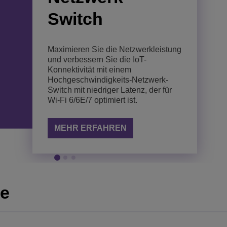
Erfüllen Sie
Verbessern Sie Konnektivität und
Switch
Konnektivitätsanforderungen mit
Produktivität mit einem Wi-Fi 7-
einem Wi-Fi 7-Access Point der
Access Point der Einstiegsklasse für
Mittelklasse für den Innenbereich, der
den Innenbereich.
eine unübertroffene Leistung bietet.
Maximieren Sie die Netzwerkleistung
und verbessern Sie die IoT-
MEHR ERFAHREN
Konnektivität mit einem
MEHR ERFAHREN
Hochgeschwindigkeits-Netzwerk-
Switch mit niedriger Latenz, der für
Wi-Fi 6/6E/7 optimiert ist.
MEHR ERFAHREN
te