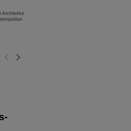
 Architektur
tropolitan
s-