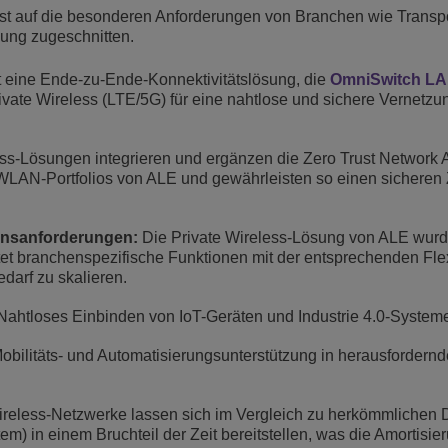
st auf die besonderen Anforderungen von Branchen wie Transpo
ung zugeschnitten.
 eine Ende-zu-Ende-Konnektivitätslösung, die
OmniSwitch L
vate Wireless (LTE/5G) für eine nahtlose und sichere Vernetzu
ss-Lösungen integrieren und ergänzen die Zero Trust Network
AN-Portfolios von ALE und gewährleisten so einen sicheren Zu
ensanforderungen:
Die Private Wireless-Lösung von ALE wurd
et branchenspezifische Funktionen mit der entsprechenden Flexi
arf zu skalieren.
ahtloses Einbinden von IoT-Geräten und Industrie 4.0-System
obilitäts- und Automatisierungsunterstützung in herausfordern
ireless-Netzwerke lassen sich im Vergleich zu herkömmlichen
) in einem Bruchteil der Zeit bereitstellen, was die Amortisier