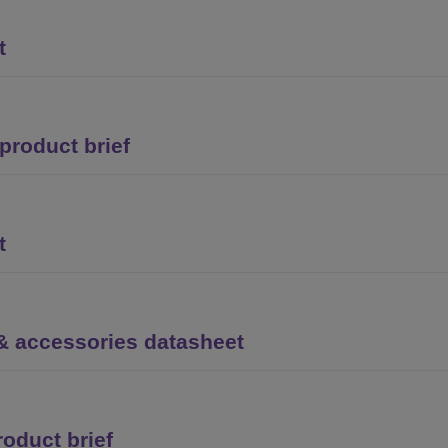
t
product brief
t
& accessories datasheet
roduct brief