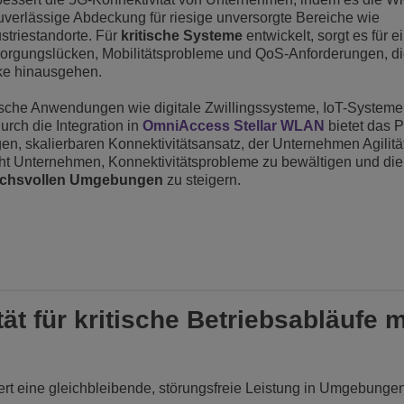
 zuverlässige Abdeckung für riesige unversorgte Bereiche wie
Weiterlesen
ons
und Sicherheit
Kundendienstanwendungen
striestandorte. Für
kritische Systeme
entwickelt, sorgt es für e
sorgungslücken, Mobilitätsprobleme und QoS-Anforderungen, di
Everything as a Service (XaaS)
ke hinausgehen.
ndische Unternehmen
Hybrides Arbeiten
tische Anwendungen wie digitale Zwillingssysteme, IoT-System
ch die Integration in
OmniAccess Stellar WLAN
bietet das P
Mission-Critical Communications
n, skalierbaren Konnektivitätsansatz, der Unternehmen Agilität
icht Unternehmen, Konnektivitätsprobleme zu bewältigen und die
Digitale Dividenden
chsvollen Umgebungen
zu steigern.
ät für kritische Betriebsabläufe m
rt eine gleichbleibende, störungsfreie Leistung in Umgebungen