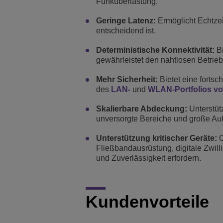
Funküberlastung.
Geringe Latenz:
Ermöglicht Echtzei
entscheidend ist.
Deterministische Konnektivität:
Bi
gewährleistet den nahtlosen Betrieb
Mehr Sicherheit:
Bietet eine fortsc
des
LAN-
und
WLAN-Portfolios v
Skalierbare Abdeckung:
Unterstüt
unversorgte Bereiche und große Au
Unterstützung kritischer Geräte:
O
Fließbandausrüstung, digitale Zwil
und Zuverlässigkeit erfordern.
Kundenvorteile