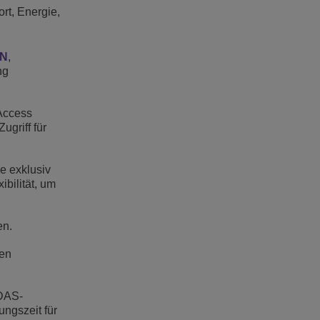
rt, Energie,
AN
,
ng
 Access
griff für
e exklusiv
bilität, um
en.
den
 DAS-
ungszeit für