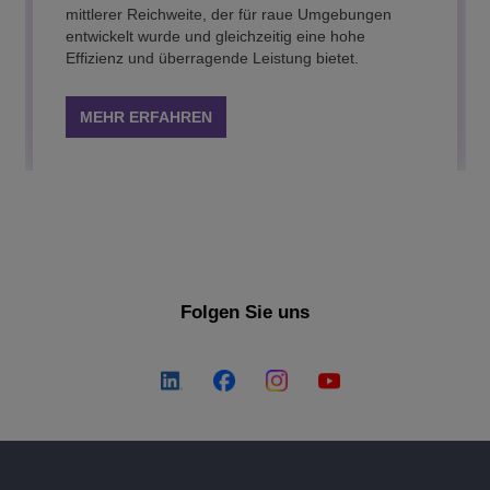
Implementierungen entwickelt wurde.
mittlerer Reichweite, der für raue Umgebungen
vereinheitlicht das LAN-/WLAN-Management,
MEHR ERFAHREN
entwickelt wurde und gleichzeitig eine hohe
vereinfacht den IT-Betrieb und sichert das IoT in
MEHR ERFAHREN
MEHR ERFAHREN
MEHR ERFAHREN
MEHR ERFAHREN
Effizienz und überragende Leistung bietet.
flexibler Cloud- oder On-Premises-Bereitstellung.
MEHR ERFAHREN
MEHR ERFAHREN
MEHR ERFAHREN
Folgen Sie uns