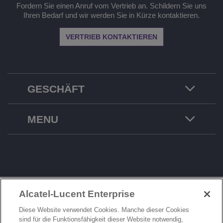
Fordern Sie einen Anruf vom Vertrieb an. Schildern Sie uns
Ihren Bedarf und wir werden Sie in Kürze kontaktieren.
VERTRIEB KONTAKTIEREN
GESCHÄFT
MENU
Alcatel-Lucent Enterprise
IMPRESSUM
RECHTLICHES
Diese Website verwendet Cookies. Manche dieser Cookies
sind für die Funktionsfähigkeit dieser Website notwendig,
DATENSCHUTZERKLÄRUNG
COOKIE-RICHTLINIE