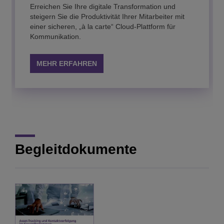
Netzwerkmanagementsyste
Erreichen Sie Ihre digitale Transformation und
steigern Sie die Produktivität Ihrer Mitarbeiter mit
einer sicheren, „à la carte“ Cloud-Plattform für
Nutzen Sie ein gemeinsames
Kommunikation.
Netzwerkmanagementsystem und netzwerkweite
Informationen mit umfassenden Tools für
konvergente Campus-Netzwerke und
MEHR ERFAHREN
Rechenzentren.
MEHR ERFAHREN
Begleitdokumente