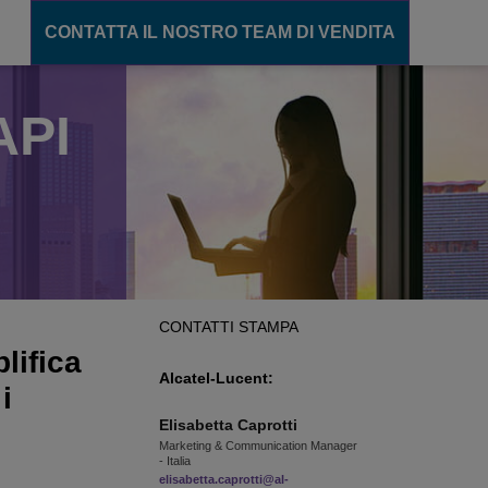
CONTATTA IL NOSTRO TEAM DI VENDITA
API
unicazione
ions
gente
cation Server
ance
CONTATTI STAMPA
ento
lifica
Alcatel-Lucent:
i
Elisabetta
Caprotti
CT
Marketing & Communication Manager
- Italia
elisabetta.caprotti@al-