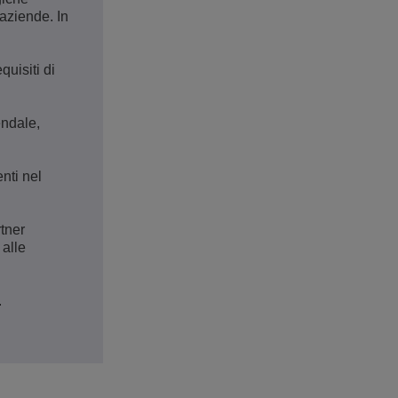
 aziende. In
uisiti di
endale,
nti nel
rtner
 alle
.