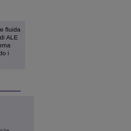
e
e fluida
 di ALE
tema
do i
giche