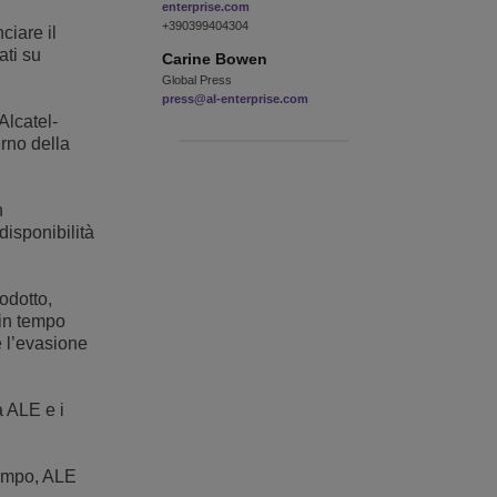
enterprise.com
+390399404304
ciare il
ati su
Carine
Bowen
Global Press
press@al-enterprise.com
Alcatel-
erno della
n
disponibilità
odotto,
 in tempo
e l’evasione
a ALE e i
tempo, ALE