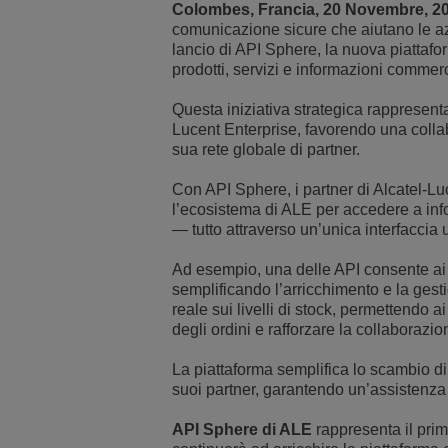
Colombes, Francia, 20 Novembre, 2
comunicazione sicure che aiutano le azie
Transportation Soluti
Gestione e sicurezza d
Sedi Uffici Alcatel-Lu
lancio di API Sphere, la nuova piattafor
prodotti, servizi e informazioni commerc
Piccole e medie impr
Questa iniziativa strategica rappresent
Lucent Enterprise, favorendo una collab
sua rete globale di partner.
Con API Sphere, i partner di Alcatel-Lu
l’ecosistema di ALE per accedere a info
— tutto attraverso un’unica interfaccia u
Ad esempio, una delle API consente ai pa
semplificando l’arricchimento e la gestio
reale sui livelli di stock, permettendo a
degli ordini e rafforzare la collaboraz
La piattaforma semplifica lo scambio di 
suoi partner, garantendo un’assistenza c
API Sphere di ALE
rappresenta il pri