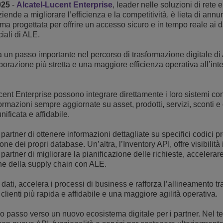
025
-
Alcatel-Lucent Enterprise
, leader nelle soluzioni di rete e
Scopri altro
nde a migliorare l’efficienza e la competitività, è lieta di annun
ons
ella rete
cent Enterprise
Applicazioni per il Servizio Clienti
ma progettata per offrire un accesso sicuro e in tempo reale ai d
iali di ALE.
Everything as a Service (XaaS)
ese (PMI)
a un passo importante nel percorso di trasformazione digitale di 
Luogo di lavoro ibrido
orazione più stretta e una maggiore efficienza operativa all’int
Mission-Critical Communications
Dividendi digitali
cent Enterprise possono integrare direttamente i loro sistemi co
rmazioni sempre aggiornate su asset, prodotti, servizi, sconti e 
nificata e affidabile.
rtner di ottenere informazioni dettagliate su specifici codici pr
ne dei propri database. Un’altra, l’Inventory API, offre visibilità
i partner di migliorare la pianificazione delle richieste, accelerar
ione della supply chain con ALE.
dati, accelera i processi di business e rafforza l’allineamento tr
lienti più rapida e affidabile e una maggiore agilità operativa.
mo passo verso un nuovo ecosistema digitale per i partner. Nel 