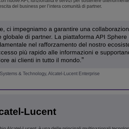
 con nuove API, funzionalità e servizi per sostenere ulteriorment
escita del business per l’intera comunità di partner.
se, ci impegniamo a garantire una collaborazion
te globale di partner. La piattaforma API Sphere
damentale nel rafforzamento del nostro ecosis
cesso più rapido alle informazioni e supportan
ore ai clienti in tutto il mondo.
 Systems & Technology, Alcatel-Lucent Enterprise
lcatel-Lucent
hio Alcatel-Lucent, è una delle principali multinazionali tecnolo