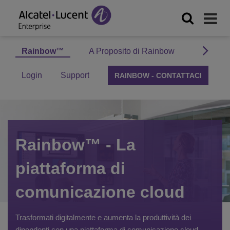
Rainbow™
A Proposito di Rainbow
Privacy 
Login
Support
RAINBOW - CONTATTACI
Rainbow™ - La
piattaforma di
comunicazione cloud
Trasformati digitalmente e aumenta la produttività dei
dipendenti con una piattaforma di comunicazione cloud