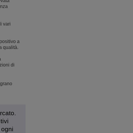
evata
anza
 vari
positivo a
 qualità.
a
ioni di
egrano
rcato.
tivi
 ogni