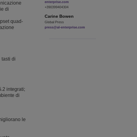
enterprise.com
municazione
+390399404304
ie di
Carine
Bowen
ipset quad-
Global Press
cazione
press@al-enterprise.com
tasti di
2 integrati;
mbiente di
migliorano le