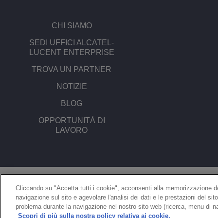
CHI SIAMO
SEDI UFFICI ALCATEL-
LUCENT ENTERPRISE
TROVA UN PARTNER
NOTIZIE
BLOG
OPPORTUNITÀ DI
LAVORO
© Copyright 2026 ALE International, ALE USA Inc. Tutti i diritti riservati in
tutti i paesi.
Cliccando su "Accetta tutti i cookie", acconsenti alla memorizzazione dei
navigazione sul sito e agevolare l'analisi dei dati e le prestazioni del sit
problema durante la navigazione nel nostro sito web (ricerca, menu di na
Scopri di più sulla nostra policy relativa ai cookie.