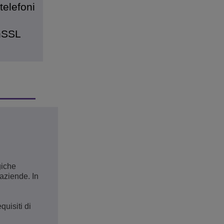
telefoni
enSSL
giche
 aziende. In
uisiti di