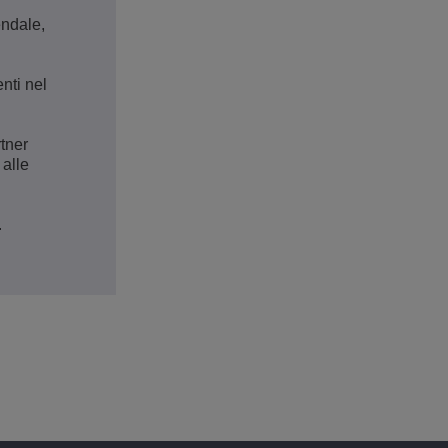
endale,
nti nel
rtner
 alle
.