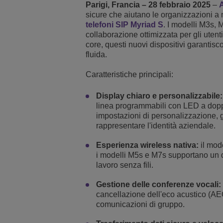
Parigi, Francia – 28 febbraio 2025
–
A
sicure che aiutano le organizzazioni a mi
Transportation Soluti
Gestione e sicurezza d
Sedi Uffici Alcatel-Lu
telefoni SIP Myriad S
. I modelli M3s,
collaborazione ottimizzata per gli uten
Piccole e medie impr
core, questi nuovi dispositivi garanti
fluida.
Caratteristiche principali:
Display chiaro e personalizzabile:
linea programmabili con LED a dopp
impostazioni di personalizzazione, 
rappresentare l'identità aziendale.
Esperienza wireless nativa:
il mod
i modelli M5s e M7s supportano un do
lavoro senza fili.
Gestione delle conferenze vocali:
cancellazione dell'eco acustico (AEC
comunicazioni di gruppo.