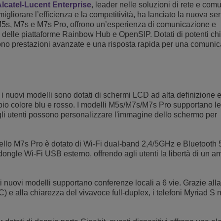
lcatel-Lucent Enterprise
, leader nelle soluzioni di rete e co
Scopri altro
gliorare l’efficienza e la competitività, ha lanciato la nuova ser
ons
ella rete
cent Enterprise
Applicazioni per il Servizio Clienti
 M5s, M7s e M7s Pro, offrono un’esperienza di comunicazione e
ti delle piattaforme Rainbow Hub e OpenSIP. Dotati di potenti ch
Everything as a Service (XaaS)
ese (PMI)
scono prestazioni avanzate e una risposta rapida per una comuni
Luogo di lavoro ibrido
Mission-Critical Communications
Dividendi digitali
i nuovi modelli sono dotati di schermi LCD ad alta definizione e 
io colore blu e rosso. I modelli M5s/M7s/M7s Pro supportano le
gli utenti possono personalizzare l'immagine dello schermo per
ello M7s Pro è dotato di Wi-Fi dual-band 2,4/5GHz e Bluetooth 5.
ngle Wi-Fi USB esterno, offrendo agli utenti la libertà di un a
i nuovi modelli supportano conferenze locali a 6 vie. Grazie alla
) e alla chiarezza del vivavoce full-duplex, i telefoni Myriad S 