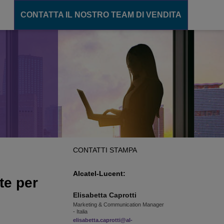
CONTATTA IL NOSTRO TEAM DI VENDITA
unicazione
ions
gente
cation Server
ance
CONTATTI STAMPA
ento
Alcatel-Lucent:
te per
Elisabetta
Caprotti
CT
Marketing & Communication Manager
- Italia
elisabetta.caprotti@al-