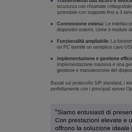
Trasferimento dati sicuro e veloce
sicurezza con chiamate crittografat
aziendale con supporto fino a 3 serv
Connessione estesa:
Le interfacc
dispositivi esterni, come il modulo 
Funzionalità ampliabile:
La funzion
un PC tramite un semplice cavo USB p
I
mplementazione e gestione efficie
implementazione massiva e una gesti
gestione e manutenzione del disposi
Basati sul protocollo SIP standard, i t
perfettamente con i principali server O
Siamo entusiasti di presen
Con prestazioni elevate e u
offrono la soluzione ideale