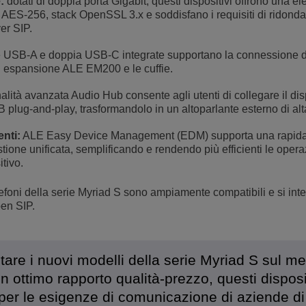
:
dotati di doppia porta Gigabit, questi dispositivi offrono una el
e AES-256, stack OpenSSL 3.x e soddisfano i requisiti di ridond
er SIP.
e USB-A e doppia USB-C integrate supportano la connessione di
di espansione ALE EM200 e le cuffie.
alità avanzata Audio Hub consente agli utenti di collegare il dis
lug-and-play, trasformandolo in un altoparlante esterno di alta
nti:
ALE Easy Device Management (EDM) supporta una rapid
one unificata, semplificando e rendendo più efficienti le operaz
tivo.
elefoni della serie Myriad S sono ampiamente compatibili e si int
pen SIP.
tare i nuovi modelli della serie Myriad S sul me
n ottimo rapporto qualità-prezzo, questi disposi
 per le esigenze di comunicazione di aziende di