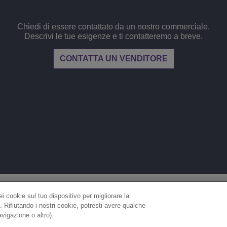
Chiedi di essere contattato da un nostro commerciale.
Descrivi le tue esigenze e ti contatteremo a breve.
CONTATTA UN VENDITORE
NOTE LEGALI
PRIVACY
COOKIES
MAPPA DEL 
 cookie sul tuo dispositivo per migliorare la
o. Rifiutando i nostri cookie, potresti avere qualche
IMPOSTAZIONI COOKIE
vigazione o altro).