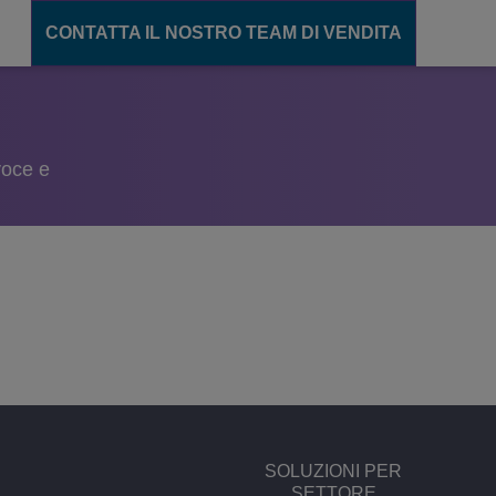
CONTATTA IL NOSTRO TEAM DI VENDITA
unicazione
ions
voce e
gente
cation Server
ance
ento
CT
SOLUZIONI PER
SETTORE