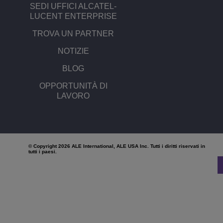
SEDI UFFICI ALCATEL-
LUCENT ENTERPRISE
Transportation Soluti
Gestione e sicurezza d
Sedi Uffici Alcatel-Lu
TROVA UN PARTNER
Piccole e medie impr
NOTIZIE
BLOG
OPPORTUNITÀ DI
LAVORO
© Copyright 2026 ALE International, ALE USA Inc. Tutti i diritti riservati in
tutti i paesi.