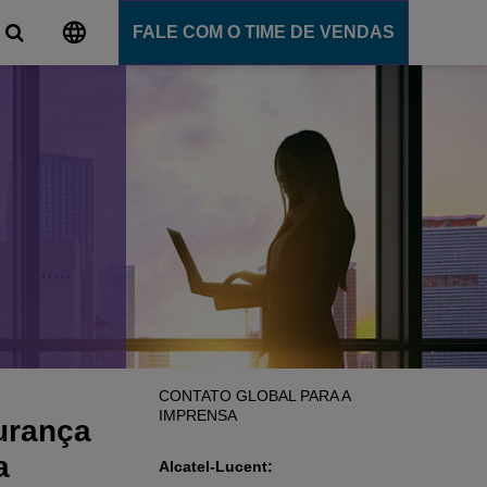
FALE COM O TIME DE VENDAS
al
ns
e comunicação
ligente
ommunication Server
 Cloud
nce
Ensino
CONTATO GLOBAL PARA A
IMPRENSA
gurança
ns
a
Alcatel-Lucent: