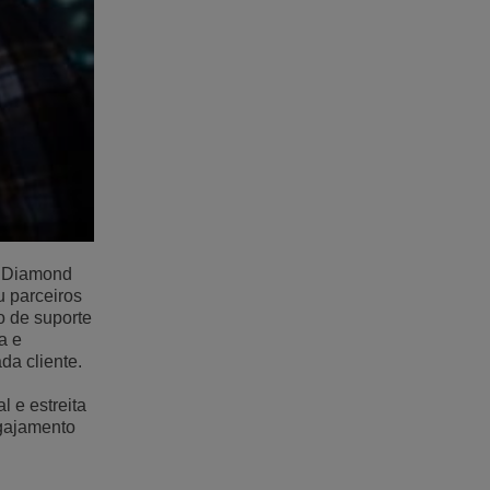
te Diamond
u parceiros
 de suporte
a e
da cliente.
l e estreita
ngajamento