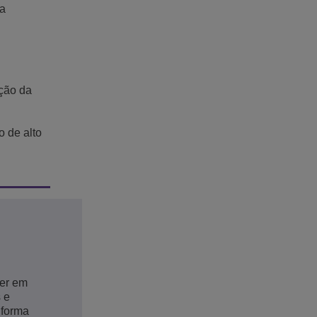
ua
ção da
o de alto
der em
 e
 forma