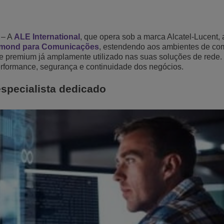
Ver mais
ons
amento de Redes
tórios da ALE
Aplicativos de Atendimento ao Cliente
Tudo como Serviço (XaaS)
– A
ALE International
, que opera sob a marca Alcatel-Lucent,
Empresas (PMEs)
amond para Comunicações
, estendendo aos ambientes de c
Ambiente de Trabalho Híbrido
te premium já amplamente utilizado nas suas soluções de rede. 
erformance, segurança e continuidade dos negócios.
Mission-Critical Communications
especialista dedicado
Dividendos Digitais