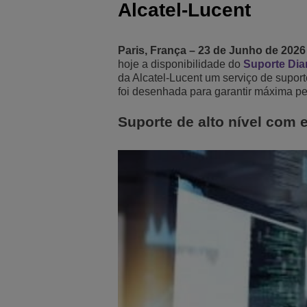
Alcatel-Lucent
Transportation Soluti
Segurança e Gerenci
Localização dos escri
Paris, França – 23 de Junho de 2026
Pequenas e Médias 
hoje a disponibilidade do
Suporte Di
da Alcatel-Lucent um serviço de supor
foi desenhada para garantir máxima p
Suporte de alto nível com 