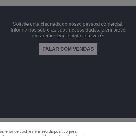
Solicite uma chamada do nosso pessoal comercial.
Informe-nos sobre as suas necessidades, e em breve
entraremos em contato com você.
FALAR COM VENDAS
JURÍDICO
PRIVACIDADE
COOKIES
MAPA 
 em
namento de cookies em seu dispositivo para