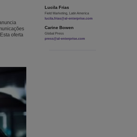
Lucila
Frias
Field Marketing, Latin America
lucila.frias@al-enterprise.com
 anuncia
Carine
Bowen
omunicações
Global Press
Esta oferta
press@al-enterprise.com