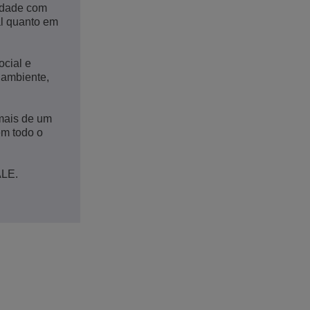
midade com
al quanto em
ocial e
 ambiente,
mais de um
em todo o
ALE.