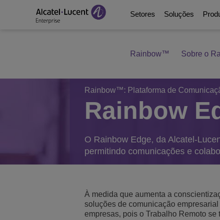
Setores
Soluções
Prod
Rainbow™
Sobre o R
Education Solutions
Comunicações da Era 
Plataformas de comu
Parceiros
Quem somos
Soluções de Energia 
Digital Age Networkin
Contact Center and A
Programa de Business
Videoteca
Rainbow™: Plataforma de Comunicaç
Rainbow E
Serviços para o Gover
Continuidade de Neg
Ecosystems Integrati
Consultants Program
Analyst & Market Rep
Saude
Serviços
Phones, Softphones 
Developer and Soluti
Blog
O Rainbow Edge, da Alcatel-Lucent
permitindo comunicações e colabo
Soluções para Hotela
Gerenciamento e Se
Referências de Clien
Manufacturing Soluti
Switches
Eventos e Webinars
À medida que aumenta a conscientiza
soluções de comunicação empresarial a
Edifícios inteligentes
Wireless LAN
Quais são as novida
empresas, pois o Trabalho Remoto se 