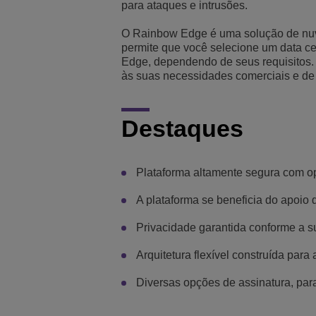
para ataques e intrusões.
Transportation Soluti
Segurança e Gerenci
Localização dos escri
O Rainbow Edge é uma solução de nuvem 
permite que você selecione um data c
Pequenas e Médias 
Edge, dependendo de seus requisitos. 
às suas necessidades comerciais e de
Destaques
Plataforma altamente segura com o
A plataforma se beneficia do apoio 
Privacidade garantida conforme a s
Arquitetura flexível construída par
Diversas opções de assinatura, par