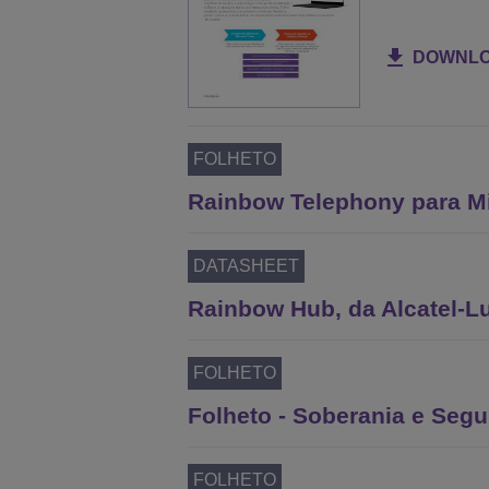
DOWNL
FOLHETO
Rainbow Telephony para M
DATASHEET
Rainbow Hub, da Alcatel-Lu
FOLHETO
Folheto - Soberania e Seg
FOLHETO