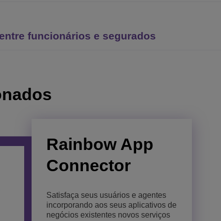
entre funcionários e segurados
onados
Rainbow App
Rainbow™
Rainbow
Connector
Classroom
Impulsione sua transformação digital
e eleve a produtividade dos
funcionários com uma plataforma
Satisfaça seus usuários e agentes
Recrie a sala de aula física no
confiável e flexível de comunicação
incorporando aos seus aplicativos de
ciberespaço, com colaboração em
em nuvem, personalizada e sob
negócios existentes novos serviços
tempo real que promove o sucesso