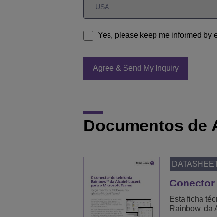
Yes, please keep me informed by e
Documentos de 
DATASHEE
Conector 
Esta ficha té
Rainbow, da A