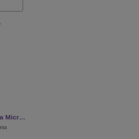
.
ra Micr…
onia