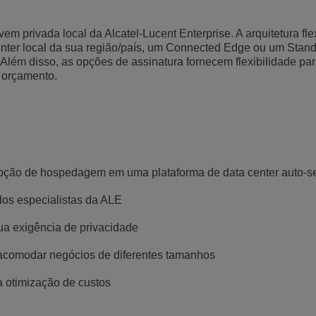
Ver mais
ons
amento de Redes
tórios da ALE
Aplicativos de Atendimento ao Cliente
privada local da Alcatel-Lucent Enterprise. A arquitetura fle
enter local da sua região/país, um Connected Edge ou um Stan
Tudo como Serviço (XaaS)
Empresas (PMEs)
Além disso, as opções de assinatura fornecem flexibilidade pa
 orçamento.
Ambiente de Trabalho Híbrido
Mission-Critical Communications
Dividendos Digitais
pção de hospedagem em uma plataforma de data center auto-s
dos especialistas da ALE
ua exigência de privacidade
a acomodar negócios de diferentes tamanhos
a otimização de custos