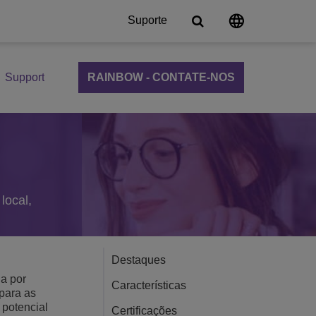
Suporte
Support
RAINBOW - CONTATE-NOS
al
ns
e comunicação
ligente
ommunication Server
 Cloud
nce
local,
Ensino
Destaques
ns
a por
Características
para as
 potencial
Certificações