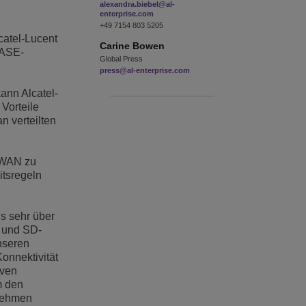
alexandra.biebel@al-
enterprise.com
+49 7154 803 5205
catel-Lucent
Carine
Bowen
SASE-
Global Press
press@al-enterprise.com
ann Alcatel-
Vorteile
n verteilten
-WAN zu
itsregeln
s sehr über
- und SD-
nseren
onnektivität
iven
m den
rnehmen