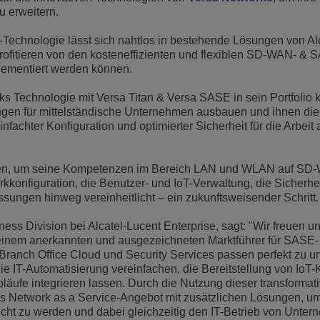
 erweitern.
Weiterlesen
ons
und Sicherheit
Kundendienstanwendungen
Technologie lässt sich nahtlos in bestehende Lösungen von Al
Everything as a Service (XaaS)
profitieren von den kosteneffizienten und flexiblen SD-WAN- & 
ndische Unternehmen
lementiert werden können.
Hybrides Arbeiten
ks Technologie mit Versa Titan & Versa SASE in sein Portfolio k
Mission-Critical Communications
gen für mittelständische Unternehmen ausbauen und ihnen die 
fachter Konfiguration und optimierter Sicherheit für die Arbeit a
Digitale Dividenden
ieden, um seine Kompetenzen im Bereich LAN und WLAN auf SD
kkonfiguration, die Benutzer- und IoT-Verwaltung, die Sicherhe
sungen hinweg vereinheitlicht – ein zukunftsweisender Schritt.
s Division bei Alcatel-Lucent Enterprise, sagt: "Wir freuen un
, einem anerkannten und ausgezeichneten Marktführer für SASE
ranch Office Cloud und Security Services passen perfekt zu u
e IT-Automatisierung vereinfachen, die Bereitstellung von IoT-K
bläufe integrieren lassen. Durch die Nutzung dieser transformat
es Network as a Service-Angebot mit zusätzlichen Lösungen, u
cht zu werden und dabei gleichzeitig den IT-Betrieb von Unte