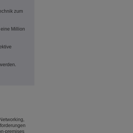
Technik zum
eine Million
ektive
 werden.
 Networking,
nforderungen
 on-premises