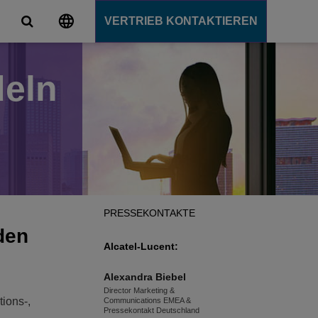
VERTRIEB KONTAKTIEREN
deln
s
lattformen
utions
mart Campus
unication Server
r den Campus
oud
ende
PRESSEKONTAKTE
tsangebot
 den
Alcatel-Lucent:
Alexandra
Biebel
n
Director Marketing &
tions-,
Communications EMEA &
Pressekontakt Deutschland