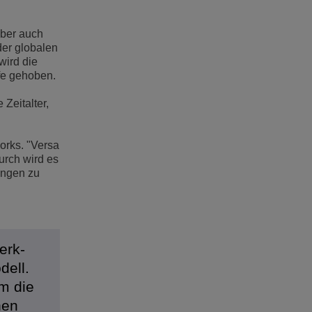
aber auch
der globalen
wird die
fe gehoben.
 Zeitalter,
orks. "Versa
urch wird es
ungen zu
erk-
dell.
m die
hen