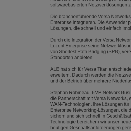
softwarebasierten Netzwerklösungen zu
Transportation Soluti
Netzwerkmanagement 
ALE-Standorte
Die branchenführende Versa Networks-
Enterprise integrieren. Die Anwender 
Kleine und mittelstä
Lösungen, die schnell und einfach imp
Durch die Integration der Versa Networ
Lucent Enterprise seine Netzwerklösun
von Shortest Path Bridging (SPB), verein
Standorten anbieten.
ALE hat sich für Versa Titan entsch
erweitern. Dadurch werden die Netzwer
und der Betrieb über mehrere Niederlas
Stephan Robineau, EVP Network Busines
die Partnerschaft mit Versa Networks
WAN-Technologien. Ihre Lösungen für B
Enterprise Networking-Lösungen, die di
sichern und sich schnell in Geschäftsa
Technologie bereichern wir unser neu
heutigen Geschäftsanforderungen gere