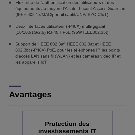
Flexibilité de l'authentification des utilisateurs et des
équipements au moyen d'Alcatel-Lucent Access Guardian
(IEEE 802.1x/MAC/portail captif/UNP/ BYOD/IoT).
Deux interfaces utilisateur (-P48X) multi-gigabit
(10/100/1G/2,5) RJ-45 HPoE (95W IEEE802.3bt).
Support de l'IEEE 802.3af, l’IEEE 802.3at et l'IEEE
802.3bt (-P48X) PoE, pour les téléphones IP, les points
d'accès LAN sans fil (WLAN) et les caméras vidéo IP et
les appareils IoT.
Avantages
Protection des
B
investissements IT