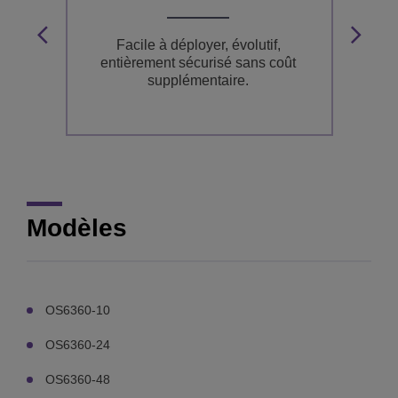
Fa
x,
Facile à déployer, évolutif,
éel
entièrement sécurisé sans coût
s
supplémentaire.
Modèles
OS6360-10
OS6360-24
OS6360-48