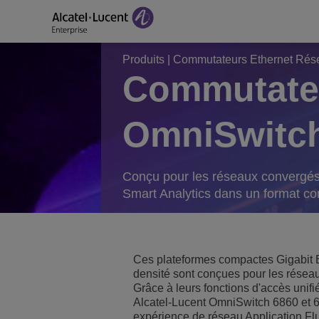
Produits
|
Commutateurs Ethernet Rés
Commutateu
Solutions pour le sect
Centres de contact et
OmniSwitch
Intégration des écos
Conçu pour les réseaux convergés 
Téléphones, softphon
Smart Analytics dans un format c
Solutions pour le sect
Ces plateformes compactes Gigabit E
Solutions pour le sect
densité sont conçues pour les résea
Gestion de réseau et 
Grâce à leurs fonctions d'accès unif
Alcatel-Lucent OmniSwitch 6860 et 68
expérience de réseau Application Flu