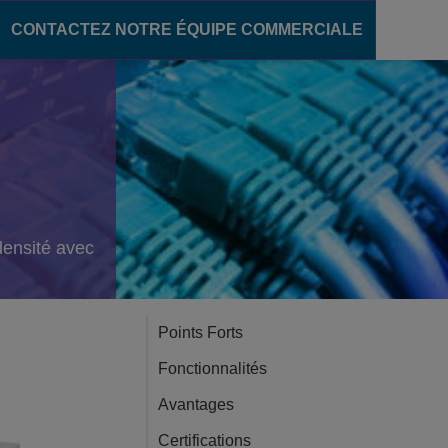
CONTACTEZ NOTRE ÉQUIPE COMMERCIALE
secteur de l'éducation
ons unifiées
OXE Purple
densité avec
Points Forts
Fonctionnalités
Avantages
Certifications