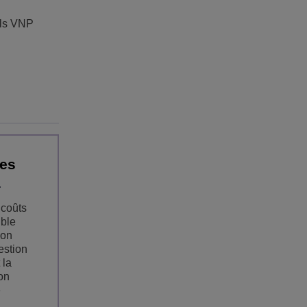
ils VNP
es
 coûts
ible
ion
estion
 la
on
e