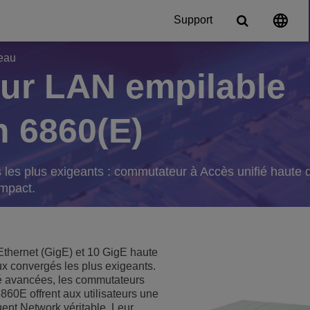
Support
eau
r LAN empilable
Solutions pour le 
eur de l'éducation
 Accueil
 6860(E)
Plateformes de communicati
ystèmes
Plateforme téléphonique 
les plus exigeants : commutateur à Accès unifié haute 
es et terminaux mobiles
ompact.
eur de la fabrication
Voir plus
Plateformes DECT
thernet (GigE) et 10 GigE haute
eur du transport
ux convergés les plus exigeants.
sécurité
ié avancées, les commutateurs
60E offrent aux utilisateurs une
ent Network véritable. Leur