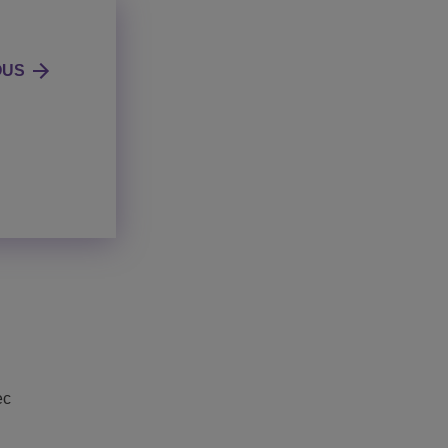
OUS
ec