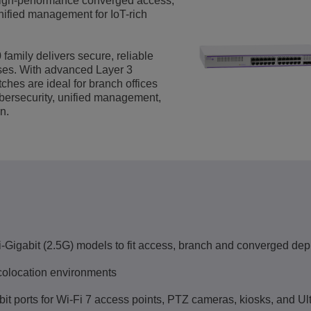
igh-performance converged access,
d unified management for IoT-rich
Voir plus
eur du transport
sécurité
Solutions de Services Clients
Everything as a Service (XaaS)
amily delivers secure, reliable
ntreprises
ises. With advanced Layer 3
Espace de travail hybride
ches are ideal for branch offices
bersecurity, unified management,
Mission-Critical Communications
n.
Dividendes numériques
ti-Gigabit (2.5G) models to fit access, branch and converged de
 colocation environments
t ports for Wi-Fi 7 access points, PTZ cameras, kiosks, and Ul