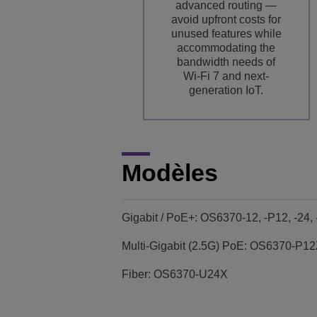
advanced routing —
avoid upfront costs for
unused features while
accommodating the
bandwidth needs of
Wi-Fi 7 and next-
generation IoT.
Modèles
Gigabit / PoE+: OS6370-12, -P12, -24,
Multi-Gigabit (2.5G) PoE: OS6370-P1
Fiber: OS6370-U24X