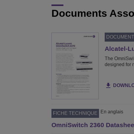
Documents Asso
DOCUMEN
Alcatel-
The OmniSwitc
designed for 
DOWNL
En anglais
FICHE TECHNIQUE
OmniSwitch 2360 Datashee