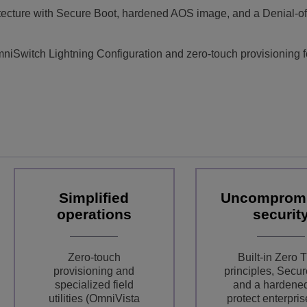
itecture with Secure Boot, hardened AOS image, and a Denial-o
mniSwitch Lightning Configuration and zero-touch provisioning f
Simplified
Uncompromi
operations
securit
Zero-touch
Built-in Zero T
provisioning and
principles, Secu
specialized field
and a hardene
utilities (OmniVista
protect enterpris