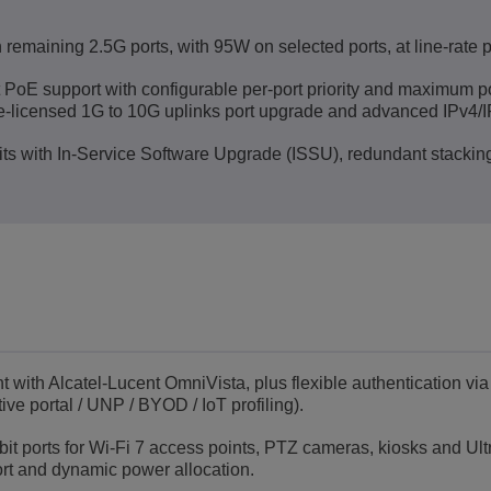
 remaining 2.5G ports, with 95W on selected ports, at line-rate
bt PoE support with configurable per-port priority and maximum
re-licensed 1G to 10G uplinks port upgrade and advanced IPv4/I
nits with In-Service Software Upgrade (ISSU), redundant stacking
ith Alcatel-Lucent OmniVista, plus flexible authentication vi
ve portal / UNP / BYOD / IoT profiling).
t ports for Wi-Fi 7 access points, PTZ cameras, kiosks and Ul
port and dynamic power allocation.