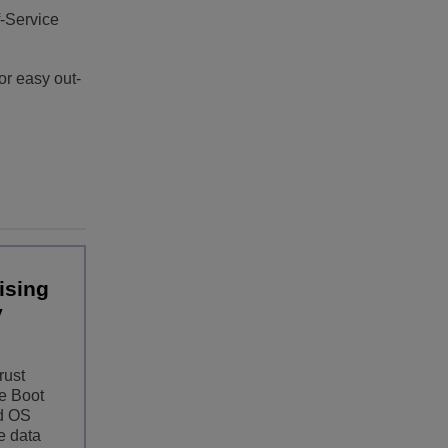
f-Service
or easy out-
sing
y
rust
re Boot
d OS
e data