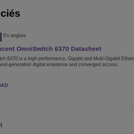
ciés
En anglais
T
Lucent OmniSwitch 6370 Datasheet
h 6370 is a high-performance, Gigabit and Multi-Gigabit Ethern
next-generation digital enterprise and converged access.
OAD
t