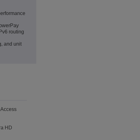
 performance
 powerPay
Pv6 routing
, and unit
a Access
tra HD