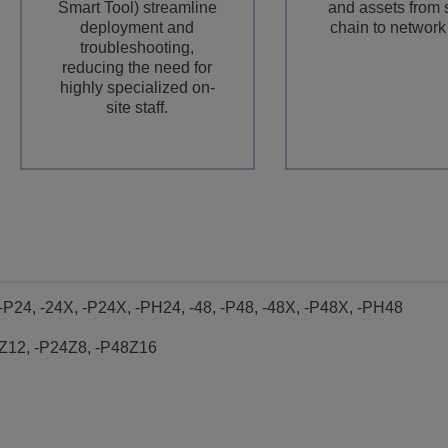
Smart Tool) streamline
and assets from 
deployment and
chain to network
troubleshooting,
reducing the need for
highly specialized on-
site staff.
 -P24, -24X, -P24X, -PH24, -48, -P48, -48X, -P48X, -PH48
2Z12, -P24Z8, -P48Z16