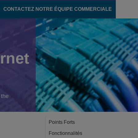
CONTACTEZ NOTRE ÉQUIPE COMMERCIALE
ère numérique
communication
pour le secteur de l'éducation
rnet
ons unifiées
des campus intelligents
OXE Purple
s campus
oud
élèves
'enseignement
 the
Points Forts
Fonctionnalités