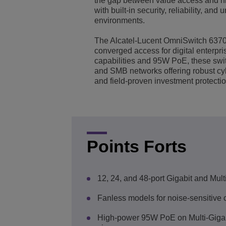
the gap between value access and h
with built-in security, reliability, an
Solutions pour le sect
Gestion de réseau et 
Les bureaux d'ALE
environments.
The Alcatel-Lucent OmniSwitch 6370 f
Petites et moyennes e
converged access for digital enterpr
capabilities and 95W PoE, these swit
and SMB networks offering robust cy
and field-proven investment protectio
Points Forts
12, 24, and 48-port Gigabit and Mul
Fanless models for noise-sensitive
High-power 95W PoE on Multi-Gigabi