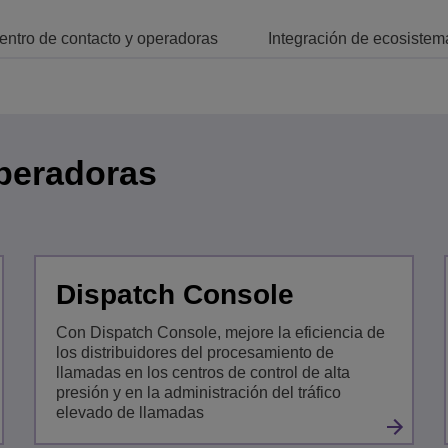
Lee más
ons
ridad
inas de ALE
Aplicaciones de Atención al Cliente
entro de contacto y operadoras
Integración de ecosistem
Todo como servicio (XaaS)
empresas, PYMES
Puesto de trabajo híbrido
Mission-Critical Communications
operadoras
Dividendos digitales
Dispatch Console
Con Dispatch Console, mejore la eficiencia de
los distribuidores del procesamiento de
llamadas en los centros de control de alta
presión y en la administración del tráfico
elevado de llamadas