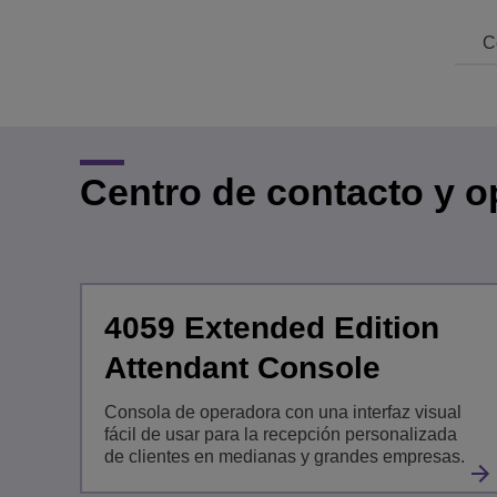
Transportation Soluti
Gestión de red y segu
Ubicación de las ofic
C
Pequeñas y medias 
Centro de contacto y 
4059 Extended Edition
Attendant Console
Consola de operadora con una interfaz visual
fácil de usar para la recepción personalizada
de clientes en medianas y grandes empresas.