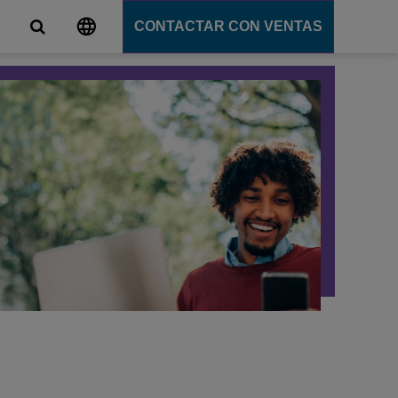
CONTACTAR CON VENTAS
s
unicación
tions
ligente
ation Server
s
e
e
ción