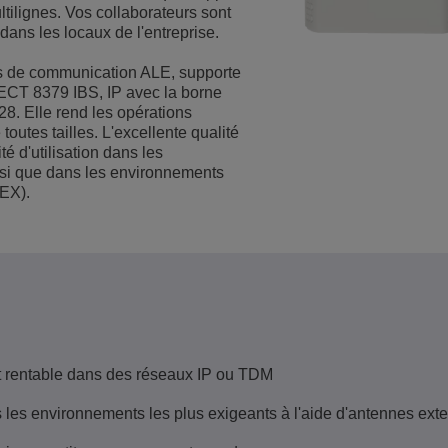
tilignes. Vos collaborateurs sont
Voir plus
 dans les locaux de l'entreprise.
eur du transport
sécurité
Solutions de Services Clients
rs de communication ALE, supporte
Everything as a Service (XaaS)
ntreprises
ECT 8379 IBS, IP avec la borne
Espace de travail hybride
8. Elle rend les opérations
outes tailles. L'excellente qualité
Mission-Critical Communications
té d'utilisation dans les
si que dans les environnements
Dividendes numériques
TEX).
e et rentable dans des réseaux IP ou TDM
les environnements les plus exigeants à l'aide d'antennes ext