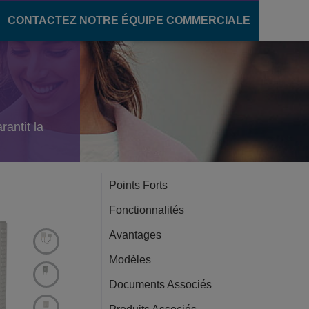
CONTACTEZ NOTRE ÉQUIPE COMMERCIALE
ère numérique
communication
pour le secteur de l'éducation
rantit la
ons unifiées
des campus intelligents
OXE Purple
s campus
oud
élèves
Points Forts
Fonctionnalités
'enseignement
Avantages
Modèles
Documents Associés