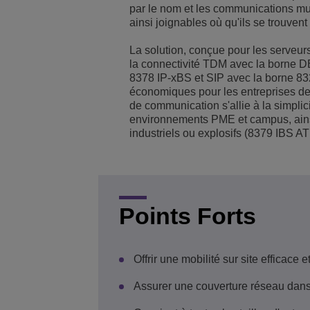
par le nom et les communications mul
ainsi joignables où qu'ils se trouvent
Solutions pour le sect
Gestion de réseau et 
Les bureaux d'ALE
La solution, conçue pour les serveu
Petites et moyennes e
la connectivité TDM avec la borne D
8378 IP-xBS et SIP avec la borne 832
économiques pour les entreprises de t
de communication s'allie à la simplici
environnements PME et campus, ain
industriels ou explosifs (8379 IBS A
Points Forts
Offrir une mobilité sur site efficac
Assurer une couverture réseau dans 