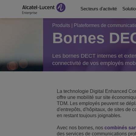
Secteurs d'activité
Soluti
Produits
|
Plateformes de communicati
Bornes DE
Solutions pour le sect
Communications de l'
Plateformes de comm
Partenaires
Notre entreprise
Solutions pour l'énergi
Digital Age Networkin
Centres de contact et
Partenaires d'affaires
Bibliothèque de vidéo
Les bornes DECT internes et externe
connectivité de vos employés mobil
Solutions numériques 
Continuité de l'activité
Intégration des écos
Programme Consultan
Analyst & Market Rep
Solutions pour le sect
Services
Téléphones, softphon
Developer and Soluti
Blog
La technologie Digital Enhanced C
offre une mobilité sur site économiqu
Solutions pour l'hôtell
Gestion et sécurité d
Références Clients
TDM. Les employés peuvent se déplac
d'entrepôts, d'hôpitaux, de sites de 
en restant toujours joignables.
Solutions pour le sect
Switches
Événements et Webin
Avec nos bornes, nos
combinés san
Bâtiments intelligents
Réseau sans fil
Actualités chez ALE
des services de communications prof