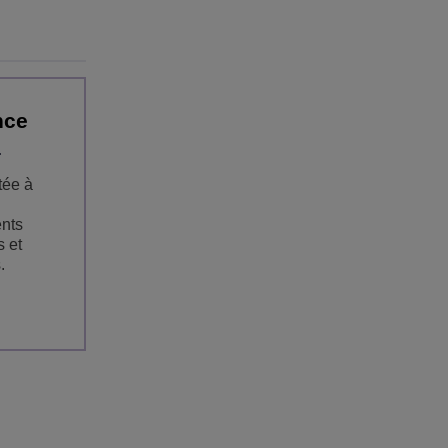
nce
tée à
nts
s et
.