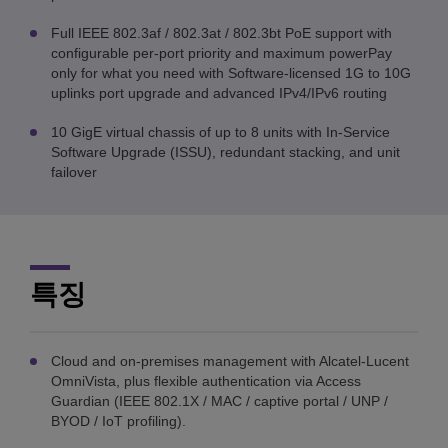
Full IEEE 802.3af / 802.3at / 802.3bt PoE support with
configurable per-port priority and maximum powerPay
only for what you need with Software-licensed 1G to 10G
uplinks port upgrade and advanced IPv4/IPv6 routing
10 GigE virtual chassis of up to 8 units with In-Service
Software Upgrade (ISSU), redundant stacking, and unit
failover
특징
Cloud and on-premises management with Alcatel-Lucent
OmniVista, plus flexible authentication via Access
Guardian (IEEE 802.1X / MAC / captive portal / UNP /
BYOD / IoT profiling).