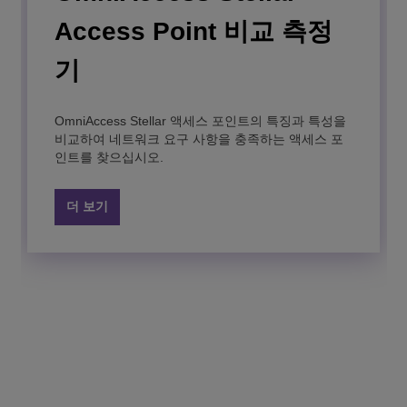
Access Point 비교 측정
기
OmniAccess Stellar
OmniAccess Stellar 액세스 포인트의 특징과 특성을
AP1301H
비교하여 네트워크 요구 사항을 충족하는 액세스 포
인트를 찾으십시오.
OmniAccess Stellar
OmniAccess Stellar
OmniAccess Stellar
OmniAccess Stellar
OmniAccess Stellar
OmniAccess Stellar
OmniVista Network
OmniAccess Stellar
최고의 연결성, 커버리지 및 성능을 제공하는 Wi-Fi 6
더 보기
액세스 포인트는 호텔과 같은 실내 애플리케이션에
AP1301
AP1261
AP1351
Access Point 1570
AP1331
Access Point 1561
Management Platform
AP1360
이상적입니다.
series
간편하고 안전하며 확장 가능한 무선 솔루션이 필요
고성능 802.11ac wave2 액세스 포인트는 모든 규모
802.11ax 기술이 적용된 프리미엄 하이엔드 WLAN
A Wi-Fi 6 premium high-end AP for dense and high
A Wi-Fi 7 outdoor entry-level access point created
OmniVista network management platform unifies
An 802.11ax (Wi-Fi 6) IP67 rated for harsh outdoor
더 보기
한 모든 규모의 기업에 적합한 엔트리급 Wi-Fi 6 액세
의 기업 배포를 위한 실외 환경에 사용됩니다.
인도어 액세스 포인트입니다.
capacity needs of next generation mobility and IoT-
to thrive in harsh environments in simple and cost-
LAN/WLAN management, simplifies IT operations
environments access point.
스 포인트입니다.
enabled networks.
effective deployments.
and secures IoT in flexible cloud or on-premises
A Wi-Fi 7 outdoor mid-range access point that´s
deployment.
built to thrive in harsh environments, while
더 보기
더 보기
더 보기
delivering high efficiency and superior performance.
더 보기
더 보기
더 보기
더 보기
더 보기