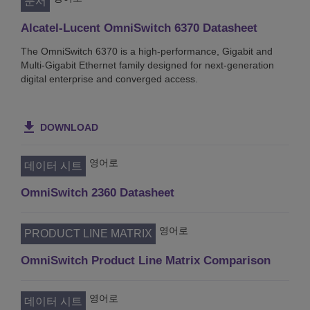
문서
Alcatel-Lucent OmniSwitch 6370 Datasheet
The OmniSwitch 6370 is a high-performance, Gigabit and
Multi-Gigabit Ethernet family designed for next-generation
digital enterprise and converged access.
DOWNLOAD
영어로
데이터 시트
OmniSwitch 2360 Datasheet
영어로
PRODUCT LINE MATRIX
OmniSwitch Product Line Matrix Comparison
영어로
데이터 시트