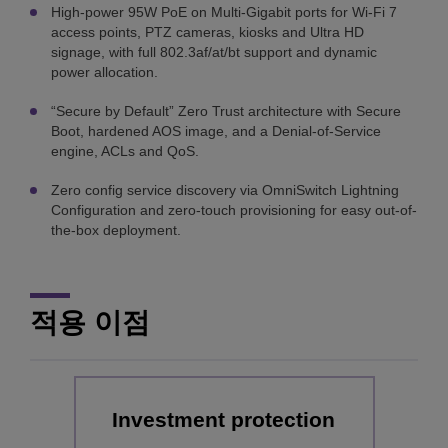
High-power 95W PoE on Multi-Gigabit ports for Wi-Fi 7
access points, PTZ cameras, kiosks and Ultra HD
signage, with full 802.3af/at/bt support and dynamic
power allocation.
“Secure by Default” Zero Trust architecture with Secure
Boot, hardened AOS image, and a Denial-of-Service
engine, ACLs and QoS.
Zero config service discovery via OmniSwitch Lightning
Configuration and zero-touch provisioning for easy out-of-
the-box deployment.
적용 이점
Investment protection
S