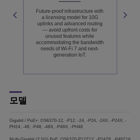
Future-proof infrastructure with
a licensing model for 10G
,
uplinks and advanced routing
d
— avoid upfront costs for
nd
unused features while
t
o
accommodating the bandwidth
ne
needs of Wi-Fi 7 and next-
generation IoT.
모델
Gigabit / PoE+: OS6370-12, -P12, -24, -P24, -24X, -P24X, -
PH24, -48, -P48, -48X, -P48X, -PH48
Multi-Gigabit (2.5G) PoE: OS6370-P12Z12, -P24Z8, -P48Z16