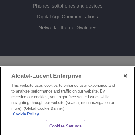
Phones, softphones and devices
Digital Age Communications
Network Ethernet Switches
LEGAL
PRIVACY
COOKIE POLICY
Alcatel-Lucent Enterprise
SITEMAP
FEEDBACK
This website uses cookies to enhance user experience and
to analyze performance and traffic on our website. By
COOKIES SETTINGS
rejecting our cookies, you might face some issues while
navigating through our website (search, menu navigation or
© Copyright 2026 ALE International, ALE USA Inc. All rights reserved in all countries.
more). (Global Cookie Banner)
Cookie Policy
CHAT
Cookies Settings
}