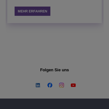
mit einer einheitlichen Sicht auf die OpenTouch-
und OmniPCX-Kommunikationsnetze inkl. Geräten
MEHR ERFAHREN
und Anwendungen der nächsten Generation
MEHR ERFAHREN
Folgen Sie uns