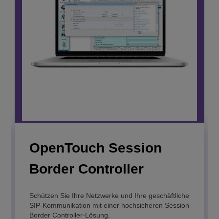
Unified Management
Center
Einfache Konfiguration für Ihre
Kommunikationslösung der nächsten Generation.
MEHR ERFAHREN
OpenTouch Session
OmniVista 8770
Border Controller
Network Management
System
Schützen Sie Ihre Netzwerke und Ihre geschäftliche
SIP-Kommunikation mit einer hochsicheren Session
Border Controller-Lösung.
Ein gemeinsames Network Management System