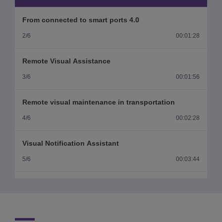
From connected to smart ports 4.0
2/6
00:01:28
Remote Visual Assistance
3/6
00:01:56
Remote visual maintenance in transportation
4/6
00:02:28
Visual Notification Assistant
5/6
00:03:44
The Future of Transportation
6/6
00:01:35