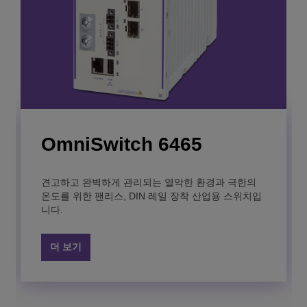
OmniSwitch 6465
OmniSwitch 6900 LAN
DECT Base Stations
OmniPCX Enterprise
OmniPCX Open
견고하고 완벽하게 관리되는 열악한 환경과 극한의
스위치
Communication Server
Gateway
온도를 위한 팬리스, DIN 레일 장착 산업용 스위치입
The ALE DECT base stations indoor and outdoor
니다.
models provide a robust and secure infrastructure,
ensuring your mobile workers are connected
Top-of-rack LAN 및 데이터 센터 스위치는 콤팩트하
A flexible enterprise phone platform that delivers
Easily integrate business communications into your
everywhere.
며 고밀도로 10 기가비트 이더넷(GigE), 25GigE,
reliable, high quality digital age communications to
applications or processes.
더 보기
40GigE 및 100GigE 옵션이 포함되어 있습니다.
grow your business.
더 보기
더 보기
더 보기
더 보기