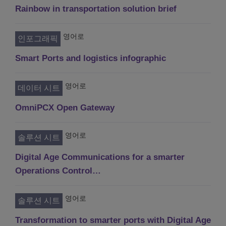
Rainbow in transportation solution brief
영어로
인포그래픽
Smart Ports and logistics infographic
영어로
데이터 시트
OmniPCX Open Gateway
영어로
솔루션 시트
Digital Age Communications for a smarter
Operations Control…
영어로
솔루션 시트
Transformation to smarter ports with Digital Age