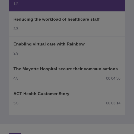
1/8
Reducing the workload of healthcare staff
2/8
Enabling virtual care with Rainbow
3/8
The Mayotte Hospital secure their communications
4/8
00:04:56
ACT Health Customer Story
5/8
00:03:14
Nurse Digital Workplace: searching for people and
equipment
6/8
00:00:53