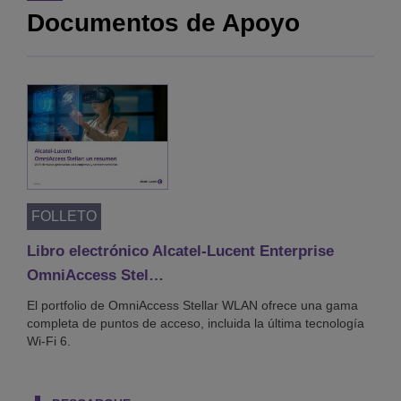
Documentos de Apoyo
Nurse Digital Workplace: alarm fatigue
7/8
00:00:51
Nurse Digital Workplace: nurses painpoints
8/8
00:00:50
FOLLETO
Libro electrónico Alcatel-Lucent Enterprise
OmniAccess Stel…
El portfolio de OmniAccess Stellar WLAN ofrece una gama
completa de puntos de acceso, incluida la última tecnología
Wi-Fi 6.