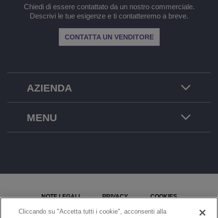
Chiedi di essere contattato da un nostro commerciale.
Descrivi le tue esigenze e ti contatteremo a breve.
CONTATTA UN VENDITORE
AZIENDA
MENU
NOTE LEGALI
PRIVACY
COOKIES
Cliccando su "Accetta tutti i cookie", acconsenti alla
MAPPA DEL SITO
SEGNALA UN PROBLEMA