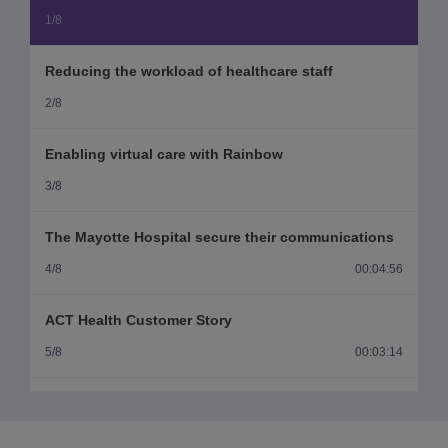
1/8
Reducing the workload of healthcare staff
2/8
Enabling virtual care with Rainbow
3/8
The Mayotte Hospital secure their communications
4/8
00:04:56
ACT Health Customer Story
5/8
00:03:14
Nurse Digital Workplace: searching for people and
equipment
6/8
00:00:53