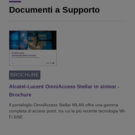
Documenti a Supporto
Nurse Digital Workplace: alarm fatigue
7/8
00:00:51
Nurse Digital Workplace: nurses painpoints
8/8
00:00:50
BROCHURE
Alcatel-Lucent OmniAccess Stellar in sintesi -
Brochure
Il portafoglio OmniAccess Stellar WLAN offre una gamma
completa di access point, tra cui la più recente tecnologia Wi-
Fi 6/6E.