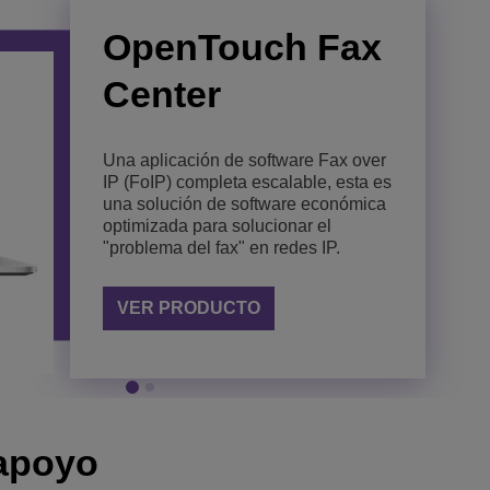
OpenTouch Fax
OmniPCX Open
Center
Gateway
Una aplicación de software Fax over
Easily integrate business
IP (FoIP) completa escalable, esta es
communications into your
una solución de software económica
applications or processes.
optimizada para solucionar el
"problema del fax" en redes IP.
VER PRODUCTO
VER PRODUCTO
apoyo