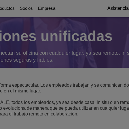
oductos
Socios
Empresa
Asistencia
ones unificadas
Digital Age Communication
Socios
Quiénes somos
Plataformas de com
Education Solu
ations
icación
 y servicios públicos
g
ttendants
ctan su oficina con cualquier lugar, ya sea remoto, in s
Soluciones de Colaboración
Sobre nuestros socios
Premios y reconocimiento
UC Platforms
Bases de un campus inte
ciones seguras y fiables.
OmniPCX Enterprise Communic
Resiliencia del Campu
inistración pública digital
ial
on
orts
Soluciones y dispositivos conectados
Oportunidades profesionales
OpenTouch Enterprise Cloud
Primacía del estudiant
Cloud Communications
Environmental, Social and Governanc
es y Dispositivos
on Partners
OXO Connect
CPaaS
 forma espectacular. Los empleados trabajan y se comunican d
Continuidad de la educa
Executive Briefing Centre
Rainbow™
te en el mismo lugar.
IoT
ctor hotelero
iones y seguridad
tes
Lee más
Equipo ejecutivo
Purple on Demand
ALE, todos los empleados, ya sea desde casa, in situ o en remo
DECT Platforms
jo evoluciona de manera que se pueda utilizar en cualquier luga
Seguridad
ons
Historia
Estaciones base SIP-DECT
ara el trabajo remoto en colaboración.
Single Pair Ethernet
Estaciones base DECT
Comunicaciones unificadas