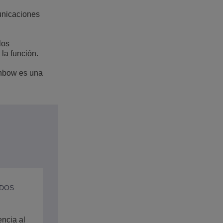
municaciones
los
la función.
inbow es una
ADOS
ncia al