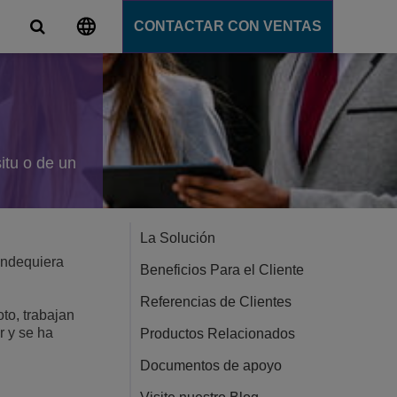
CONTACTAR CON VENTAS
s
unicación
tions
itu o de un
ligente
ation Server
s
e
La Solución
e
ondequiera
Beneficios Para el Cliente
ción
Referencias de Clientes
to, trabajan
r y se ha
Productos Relacionados
Documentos de apoyo