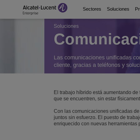
Sectores
Soluciones
Pr
Soluciones
Comunicaci
Education Solutions
Digital Age Communic
Plataformas de comun
Socios
Quiénes somos
Soluciones de energía
Digital Age Networkin
Contact Center and A
Business Partners
Videoteca
Las comunicaciones unificadas cone
cliente, gracias a teléfonos y solu
Soluciones para la adm
Continuidad Empresar
Ecosystems Integrati
Consultants Program
Analyst & Market Rep
Soluciones sanitarias
Servicios
DeskPhones, Softphon
Developer and Soluti
Blog
El trabajo híbrido está aumentando de
que se encuentren, sin estar físicamen
Soluciones para el se
Gestión de comunicac
Referencias de Clien
Con las comunicaciones unificadas de 
juntos sin esfuerzo. El puesto de traba
Manufacturing Soluti
Switches
Eventos y Webinars
enriquecido con nuevas herramientas p
Edificios inteligentes
LAN inalámbrica
Novedades ALE