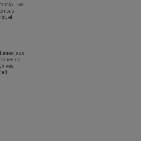
tancia. Los
ben sus
to, el
Juntos, sus
ciones de
chivos
fied