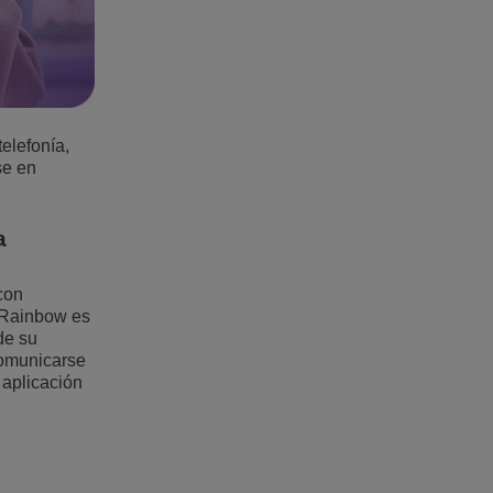
elefonía,
se en
a
con
. Rainbow es
de su
omunicarse
 aplicación