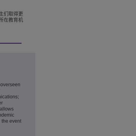
生们取得更
所在教育机
s overseen
ications;
er
 allows
andemic
n the event