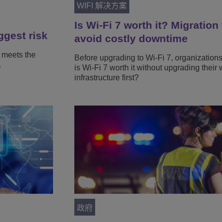
WIFI 解决方案
Is Wi-Fi 7 worth it? Migration 
ggest risk
avoid costly downtime
 meets the
Before upgrading to Wi-Fi 7, organization
.
is Wi-Fi 7 worth it without upgrading their 
infrastructure first?
政府