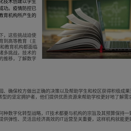
化技术创建以学生
更多
成功。疫情防控已
ons
客户服务应用程序
教育机构所产生的
一切皆服务 (XaaS)
混合办公场所
下，这些挑战迫使
育到高等教育（主
Mission-Critical Communications
者和教育机构都面临
诸多挑战，技术的
数字红利
的推移，了解数字
园、确保校方做出正确的决策以及帮助学生和校区获得积极成果
转型的坚定拥护者，他们提供优质资源来帮助学校更好地了解需
何种数字化转型战略，IT技术都要与机构的宗旨及其预算保持一
提供弹性、灵活且经济高效的IT运营至关重要，这样机构就能更