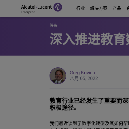
行业
解决方案
产品
博客
深入推进教育
Education Solutions
数字化时代通信
通信平台
合作伙伴
关于我们
能源和公用事业解决
数字化时代网络
Contact Center and A
Business Partne
视频中心
数字化政务
业务连续性
Ecosystems Integrati
Consultants Program
分析师和市场报告
Greg Kovich
八月 05, 2022
医疗行业解决方案
服务
Phones, Softphones 
Developer and Soluti
博客
酒店解决方案
通信管理和安全
客户案例
教育行业已经发生了重要而深
积极途径。
Manufacturing Soluti
Switches
活动和网络研讨会
我们最近谈到了数字化转型及其如何帮
智慧楼宇
无线局域网
ALE最新动态