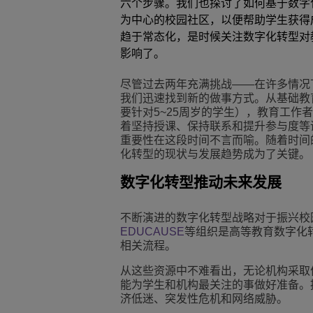
六个步骤。我们也探讨了如何基于数字
为中心的校园社区，以便帮助学生获得
Transportation Soluti
网络管理和安全
ALE办公地点
趋于常态化，是时候关注数字化转型对
影响了。
中小型企业 (SMB)
尽管过去两年充满挑战——在许多情况
我们迅速找到新的做事方式。从基础教
要针对5~25周岁的学生），教育工作
着坚持授课、保持联系和提升参与度等
重要性在这段时间不言而喻。随着时间
化转型的现状与发展趋势成为了关键。
数字化转型推动未来发展
不断演进的数字化转型战略对于振兴校
EDUCAUSE
等组织是高等教育数字化
相关流程。
从这些资源中不难看出，无论机构采取
能为学生和机构最关注的事做好准备。
济低迷、突发性危机和网络威胁。