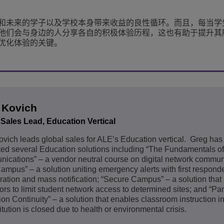
和未来的学子以及学校本身带来收益的良性循环。而且，每当学
他们会与身边的人分享各自的积极体验历程，这也有助于提升其
优化体验的关键。
 Kovich
 Sales Lead, Education Vertical
vich leads global sales for ALE’s Education vertical. Greg ha
ted several Education solutions including “The Fundamentals of
cations” – a vendor neutral course on digital network commun
ampus” – a solution uniting emergency alerts with first respond
ration and mass notification; “Secure Campus” – a solution that
tors to limit student network access to determined sites; and “P
on Continuity” – a solution that enables classroom instruction i
titution is closed due to health or environmental crisis.