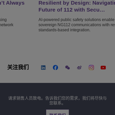
n’t Always
Resilient by Design: Navigati
Future of 112 with Secu…
king
AI-powered public safety solutions enable
network
sovereign NG112 communications with resi
standards-based integration.
关注我们
请求销售人员致电。告诉我们您的需求，我们将尽快与
您联系。