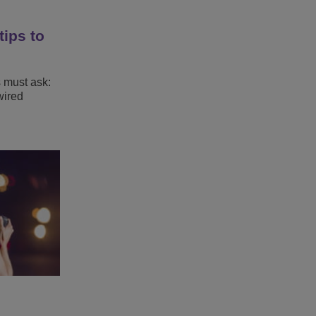
tips to
s must ask:
wired