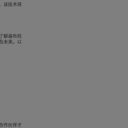
。该技术将
了解遍布校
及未来。以
合作伙伴才