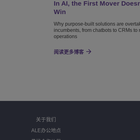
In AI, the First Mover Does
Win
Why purpose-built solutions are overta
incumbents, from chatbots to CRMs to 
operations
阅读更多博客
关于我们
ALE办公地点