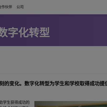
合作伙伴
公司
数字化转型
数字化时代通信
关于我们
Education Solutions
合作伙伴
通信平台
方案
ttendants
r合作伙伴权益
协作方案
褒奖与认可
智慧校园基础
关于我们的合作伙伴
UC Platforms
校园弹性架构
OmniPCX Enterprise Communication 
on
互联化解决方案与设备
职业发展机会
以学生为中心
OpenTouch Enterprise Cloud
Cloud Communications
ESG：科技至善
and Devices
on Partners
OXO Connect
CPaaS
不间断教学
创新体验中心（Executive Briefing Centre）
Rainbow™
IoT
更多
刻的变化。数字化转型为学生和学校取得成功提
执行管理团队
Purple on Demand
DECT Platforms
安全
ons
History
SIP-DECT Base Stations
单对线以太网（SPE）
DECT Base Stations
助学生获得成功的
统一通信