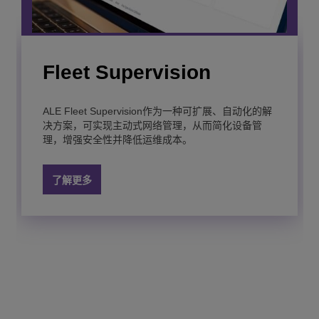
了解更多
专为 Wi-Fi 6/6E/7 优化的低延迟、高速率以太网交换
机，最大程度地增强网络性能，提升物联网连接能
力。
OmniSwitch 6465 工业级
Fleet Supervision
OmniSwitch 6860(E) 可
OmniSwitch 2260
OmniSwitch 6900 可堆叠
OmniSwitch 6560E堆叠
OmniSwitch 6865工业以
OmniSwitch 2360增强型
OmniSwitch 6465T 工业
一款专为工业场景部署而设计的坚固、无风扇 DIN 导
以太网交换机
OmniSwitch 9900 模块化
了解更多
轨式以太网交换机，可为实时、关键任务型的工业及
堆叠局域网交换机
局域网交换机
式多千兆以太网LAN交换
太网交换机
可堆叠千兆以太网LAN交
级以太网交换机
基础设施网络，提供先进的以太网供电（PoE）、精
ALE Fleet Supervision作为一种可扩展、自动化的解
一款高性价比千兆级智能网管系列交换机，支持安全
局域网交换机
准时钟和安全自动化功能。
决方案，可实现主动式网络管理，从而简化设备管
静态路由。
一款工业级加固、可网络管理的 紧凑型工业交换机，
机
换机系列
理，增强安全性并降低运维成本。
无风扇设计、支持 DIN 导轨安装，适用在恶劣环境和
专为要求最严苛的融合网络而设计：高密度、统一接
这款柜顶式局域网和数据中心交换机具有结构紧凑和
一款支持关键应用的工业加固型三层智能可管理交换
一款工业级加固、智能管理千兆级以太网交换机，是
极端的温度条件下应用。
入的紧凑型交换机，具有智能分析功能。
高端口密度等特点，支持
机，支持恶劣环境和极端温度的关键应用部署。
园区/城域以太网三网合一应用的理想选择。
10G
、
25G
、
40G
和
100G
选
一款SDN就绪的高容量模块化以太网局域网交换机，
了解更多
了解更多
项。
OmniSwitch 6560具有面向高速IEEE 802.11 ac设备
一款支持云端管理，服务质量 (QoS) 和限速性能的高
目前已在企业、服务提供商和数据中心环境中得到了
了解更多
的多千兆端口、10GigE上行链路和20 GigE堆叠能
性价比交换机。
广泛的应用。
了解更多
了解更多
了解更多
了解更多
力，是下一代网络的理想解决方案。
了解更多
了解更多
了解更多
了解更多