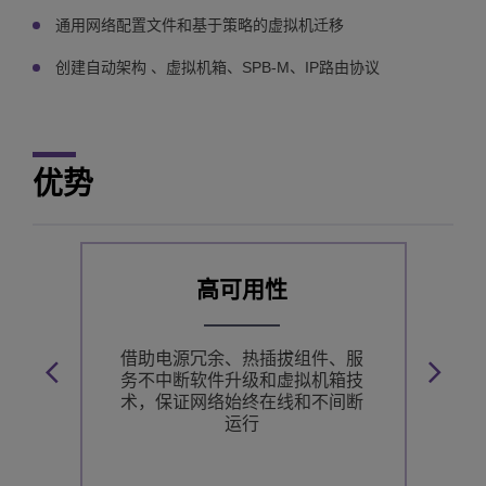
通用网络配置文件和基于策略的虚拟机迁移
创建自动架构 、虚拟机箱、SPB-M、IP路由协议
优势
高可用性
园区
借助电源冗余、热插拔组件、服
提
。
务不中断软件升级和虚拟机箱技
配
术，保证网络始终在线和不间断
运行