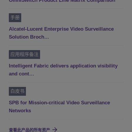
OmniSwitch Product Line Matrix Comparison
手册
Alcatel-Lucent Enterprise Video Surveillance
Solution Broch…
应用程序备注
Intelligent Fabric delivers application visibility
and cont…
白皮书
SPB for Mission-critical Video Surveillance
Networks
查看此产品的所有资产