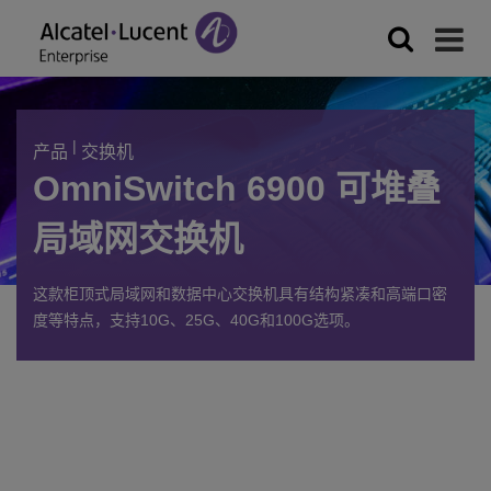
|
产品
交换机
OmniSwitch 6900 可堆叠
局域网交换机
这款柜顶式局域网和数据中心交换机具有结构紧凑和高端口密
度等特点，支持
10G
、
25G
、
40G
和
100G
选项。