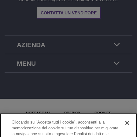
CONTATTA UN VENDITORE
AZIENDA
MENU
NOTE LEGALI
PRIVACY
COOKIES
Cliccando su "Accetta tutti i cookie", acconsenti alla
MAPPA DEL SITO
SEGNALA UN PROBLEMA
memorizzazione dei cookie sul tuo dispositivo per migliorare
la navigazione sul sito e agevolare l'analisi dei dati e le
IMPOSTAZIONI COOKIE