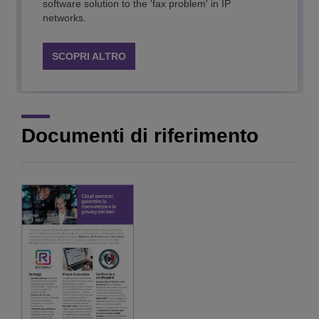
software solution to the 'fax problem' in IP
Easily integrate business communications into your
networks.
applications or processes.
SCOPRI ALTRO
SCOPRI ALTRO
Documenti di riferimento