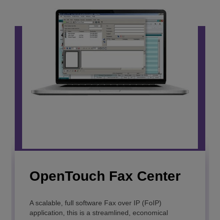
OpenTouch Fax Center
OmniPCX Open
Gateway
A scalable, full software Fax over IP (FoIP)
application, this is a streamlined, economical