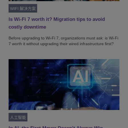
WIFI 解决方案
Is Wi-Fi 7 worth it? Migration tips to avoid
costly downtime
Before upgrading to Wi-Fi 7, organizations must ask: is Wi-Fi
7 worth it without upgrading their wired infrastructure first?
人工智能