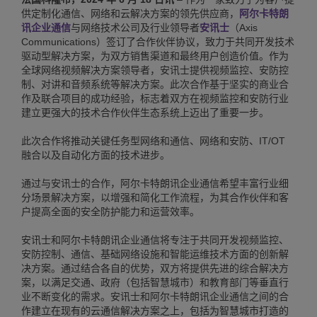
供定制化通信、网络和云解决方案的领先供应商，
阿尔卡特朗
讯企业通信
与网络技术公司及行业领导者
安讯士
（Axis
Communications）签订了合作伙伴协议，致力于共同开发技术
驱动型解决方案，为双方销售渠道和最终用户创造价值。作为
全球网络视频解决方案领导者，安讯士提供视频监控、安防控
制、对讲和音频系统等解决方案。此次合作基于坚实的商业合
作及联合项目的成功经验，标志着双方在视频监控和安防行业
建立更强大的技术合作伙伴生态系统上迈出了重要一步。
此次合作将推动关键任务型网络和通信、网络和安防、IT/OT
融合以及自动化方面的技术进步。
通过与安讯士的合作，阿尔卡特朗讯企业通信希望丰富行业细
分场景解决方案，以增强和简化工作流程，为其合作伙伴和客
户提高全面的安全防护能力和运营效率。
安讯士和阿尔卡特朗讯企业通信将专注于共同开发视频监控、
安防控制、通信、基础网络设施和智能运维技术方面的创新解
决方案。通过结合各自的优势，双方将提供先进的综合解决方
案，以满足交通、政府（包括智慧城市）和教育部门等垂直行
业不断变化的需求。安讯士和阿尔卡特朗讯企业通信之间的合
作建立在现有的云通信解决方案之上，包括为智慧城市打造的