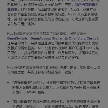
制化通信、网络和云解决方案的领先供应商，
阿尔卡特朗讯企
业通信
近日宣布推出ALE敏捷网络即服务（NaaS）解决方案，
旨在助力企业高效加速业务数字化转型。NaaS 具有业务敏捷
性、灵活扩展性以及智能化的自适应能力，可满足新的业务需
求并改善用户体验。
NaaS解决方案提供灵活的混合订阅模式，可购买基于
OmniSwitch
、
OmniAccess Stellar
和
OmniVista Cirrus
管
理平台的阿尔卡特朗讯企业通信的数字化时代网络解决方案以
及相关的增值服务。ALE 业务合作伙伴和客户可通过 NaaS 购
买硬件，并按需订阅软件许可证、应用和服务，从而以较低的
初始投入灵活定制最新的网络技术和先进的服务。
NaaS解决方案旨在将多个即服务组件进行整合，以简化和自动
化网络运营，并实现部署的敏捷性和一致性：
“连接即服务”
为园区、分支机构和数据中心连接提供最先进
的接入交换机和核心交换机，以及最新的 Wi-Fi 接入点解决
方案和 SD-WAN 服务。
“应用即服务”
包含网络管理和分析、资产追踪和安全访问服
务边缘（SASE），可实现网络健康状况、威胁防护、设备