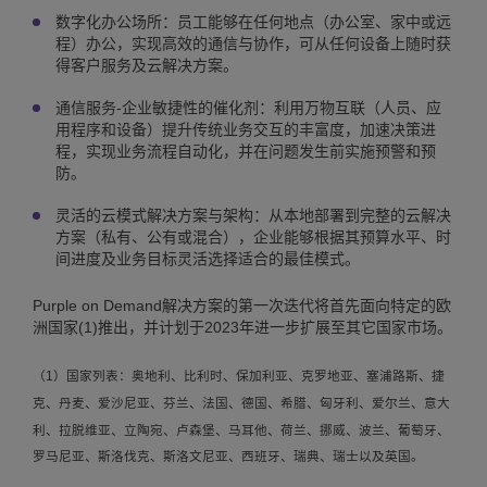
数字化办公场所：员工能够在任何地点（办公室、家中或远
程）办公，实现高效的通信与协作，可从任何设备上随时获
得客户服务及云解决方案。
通信服务-企业敏捷性的催化剂：利用万物互联（人员、应
用程序和设备）提升传统业务交互的丰富度，加速决策进
程，实现业务流程自动化，并在问题发生前实施预警和预
防。
灵活的云模式解决方案与架构：从本地部署到完整的云解决
方案（私有、公有或混合），企业能够根据其预算水平、时
间进度及业务目标灵活选择适合的最佳模式。
Purple on Demand解决方案的第一次迭代将首先面向特定的欧
洲国家(1)推出，并计划于2023年进一步扩展至其它国家市场。
（1）国家列表：奥地利、比利时、保加利亚、克罗地亚、塞浦路斯、捷
克、丹麦、爱沙尼亚、芬兰、法国、德国、希腊、匈牙利、爱尔兰、意大
利、拉脱维亚、立陶宛、卢森堡、马耳他、荷兰、挪威、波兰、葡萄牙、
罗马尼亚、斯洛伐克、斯洛文尼亚、西班牙、瑞典、瑞士以及英国。