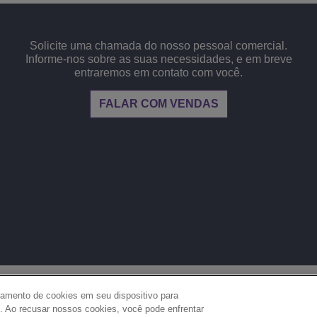
Solicite uma chamada do nosso pessoal comercial.
Informe-nos sobre as suas necessidades, e em breve
entraremos em contato com você.
FALAR COM VENDAS
JURÍDICO
PRIVACIDADE
COOKIES
MAPA 
 em
namento de cookies em seu dispositivo para
. Ao recusar nossos cookies, você pode enfrentar
DEFINIÇÕES DE COOKIES