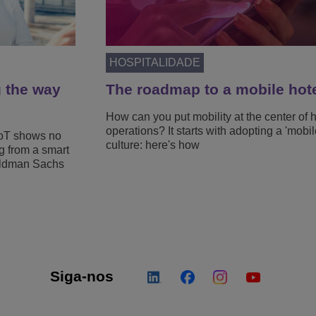
HOSPITALIDADE
g the way
The roadmap to a mobile hot
How can you put mobility at the center of h
operations? It starts with adopting a 'mobile
IoT shows no
culture: here's how
g from a smart
Goldman Sachs
.
Siga-nos