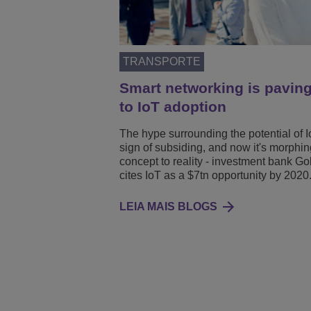
TRANSPORTE
Smart networking is pavin
to IoT adoption
The hype surrounding the potential of 
sign of subsiding, and now it's morphin
concept to reality - investment bank 
cites IoT as a $7tn opportunity by 2020
LEIA MAIS BLOGS