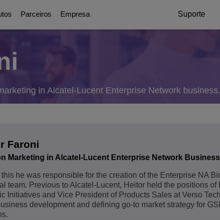
utos
Parceiros
Empresa
Suporte
ni
Comunicações da Era Digit
Parceiros
Quem somos
Education Solutio
Plataformas d
Digital
nicação
e Serviços Públicos
g
ttendants
 Partner
 marketing in Alcatel-Lucent Enterprise Network business
Soluções de colaboração
Sobre nossos parceiros
Awards
Fundamentos do Campus Inte
UC Platforms
Resiliência do Campus
OmniPCX Enterprise C
no Digital
ocios
on
orts
Soluções e dispositivos conectados
Carreiras
Centrado no Aluno
OpenTouch Enterprise
Cloud Communications
Environmental, Social and Governa
and Devices
on Partners
OXO Connect
r Faroni
CPaaS
Educação – Continuidade do 
Executive Briefing Centre
Rainbow™
on Marketing in Alcatel-Lucent Enterprise Network Business
IoT
ria
gurança das Comunicações
tes
Ver mais
Equipe Executiva
Purple on Demand
o this he was responsible for the creation of the Enterprise NA B
DECT Platforms
l team. Previous to Alcatel-Lucent, Heitor held the positions of 
Segurança
ons
História
SIP-DECT Base Statio
ic Initiatives and Vice President of Products Sales at Verso Tec
Single Pair Ethernet
usiness development and defining go-to market strategy for G
DECT Base Stations
des da ALE?
Comunicações unificadas
ns.