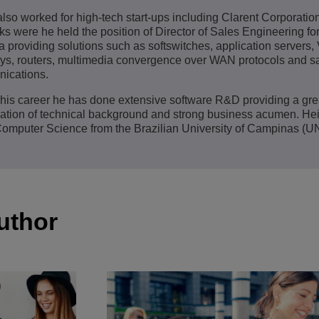
also worked for high-tech start-ups including Clarent Corporati
Ver mais
ons
amento de Redes
tórios da ALE
Aplicativos de Atendimento ao Cliente
s were he held the position of Director of Sales Engineering for
 providing solutions such as softswitches, application servers,
Tudo como Serviço (XaaS)
Empresas (PMEs)
s, routers, multimedia convergence over WAN protocols and sat
ications.
Ambiente de Trabalho Híbrido
his career he has done extensive software R&D providing a gre
Mission-Critical Communications
tion of technical background and strong business acumen. Hei
Computer Science from the Brazilian University of Campinas (
Dividendos Digitais
uthor