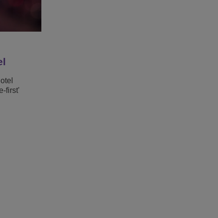
el
otel
-first'