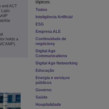
tópicos:
on and ACT
Todos
 Latin
 VoIP
Inteligência Artificial
ellite
ESG
Empresa ALE
at
Continuidade de
tor holds a
negóciosy
UNICAMP).
Digital Age
Communications
Digital Age Networking
Educação
Energia e serviços
públicos
Governo
Saúde
Hospitalidade