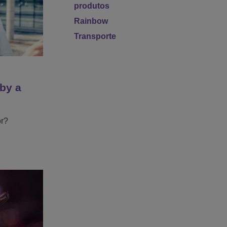
produtos
Rainbow
Transporte
 by a
or?