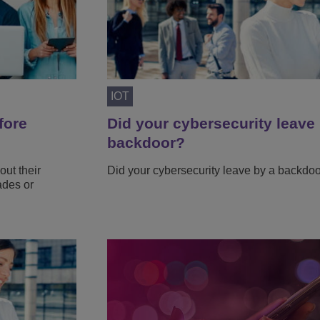
IOT
fore
Did your cybersecurity leave
backdoor?
out their
Did your cybersecurity leave by a backdo
ades or