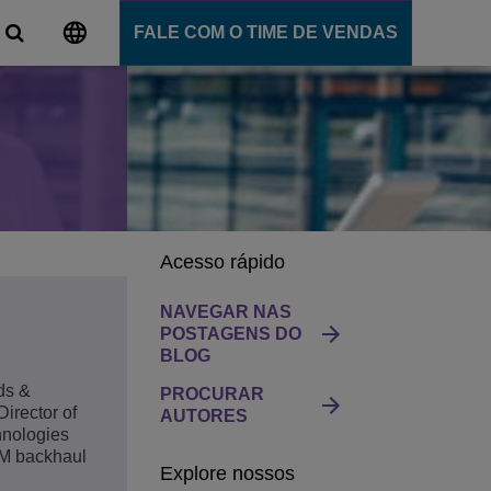
FALE COM O TIME DE VENDAS
al
ns
e comunicação
.
ligente
ommunication Server
Acesso rápido
 Cloud
nce
NAVEGAR NAS
POSTAGENS DO
Ensino
BLOG
ids &
PROCURAR
Director of
AUTORES
ns
hnologies
SM backhaul
Explore nossos