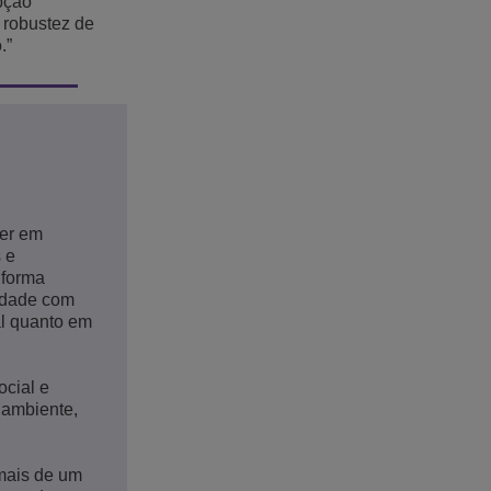
pção
 robustez de
.”
der em
 e
 forma
midade com
al quanto em
ocial e
 ambiente,
mais de um