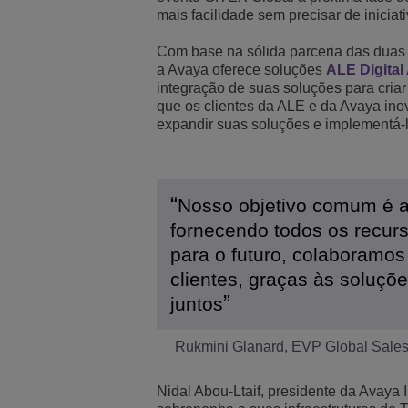
mais facilidade sem precisar de iniciat
Transportation Soluti
Segurança e Gerenci
Localização dos escri
Com base na sólida parceria das dua
a Avaya oferece soluções
ALE Digital
Pequenas e Médias 
integração de suas soluções para criar
que os clientes da ALE e da Avaya ino
expandir suas soluções e implementá-
Nosso objetivo comum é ap
fornecendo todos os recurs
para o futuro, colaboramos
clientes, graças às soluçõ
juntos
Rukmini Glanard, EVP Global Sales,
Nidal Abou-Ltaif, presidente da Avaya 