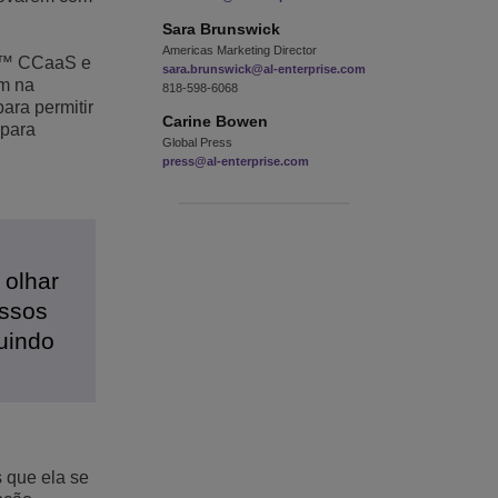
Sara
Brunswick
Americas Marketing Director
ud™ CCaaS e
sara.brunswick@al-enterprise.com
em na
818-598-6068
ara permitir
Carine
Bowen
 para
Global Press
press@al-enterprise.com
,
 olhar
ossos
uindo
s que ela se