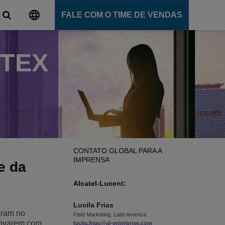
FALE COM O TIME DE VENDAS
ITEX
al
ns
e comunicação
ligente
ommunication Server
 Cloud
nce
CONTATO GLOBAL PARA A
Ensino
IMPRENSA
e da
Alcatel-Lucent:
ns
Lucila
Frias
ram no
Field Marketing, Latin America
inovarem com
lucila.frias@al-enterprise.com