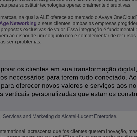
ivas para substituir tecnologias operacionalmente disruptivas.
Ver mais
ons
amento de Redes
tórios da ALE
Aplicativos de Atendimento ao Cliente
s marcas, na qual a ALE oferece ao mercado o Avaya OneClo
Tudo como Serviço (XaaS)
 Age Networking
a seus clientes, ambas as empresas progrid
Empresas (PMEs)
 propostas exclusivas de valor. Essa integração é fundamental p
Ambiente de Trabalho Híbrido
vem ao dispor de um conjunto rico e complementar de recursos
las sem problemas.
Mission-Critical Communications
Dividendos Digitais
oiar os clientes em sua transformação digital
os necessários para terem tudo conectado. Ao
 para oferecer novos valores e serviços aos n
es verticais personalizadas que estamos constr
 Services and Marketing da Alcatel-Lucent Enterprise.
International, acrescenta que “os clientes querem inovação, ma