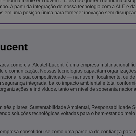
 TI – normalmente em nuvem”. “Eles não querem nenhuma disru
po. A partir da integração de nossa tecnologia com a ALE e da
os em uma posição única para fornecer inovação sem disrupção
Lucent
marca comercial Alcatel-Lucent, é uma empresa multinacional lí
ede e comunicação. Nossas tecnologias capacitam organizações
peracional e sua competitividade — na nuvem, localmente, ou de
 segurança integrada, baixo impacto ambiental e total confor
 organizações e indivíduos, tanto em nível de soberania nacion
 três pilares: Sustentabilidade Ambiental, Responsabilidade S
endo soluções tecnológicas voltadas para o bem-estar do meio
 empresa consolidou-se como uma parceira de confiança para 