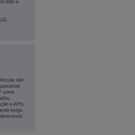
em todo o
ALE.
iências são
 parcerias
d™ como
adas,
ação e APIs
ento exige.
 oferecendo