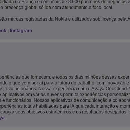
Sediada na França e com mais de 3.000 parceiros de negócios 
a presença global sólida com atendimento e foco local.
são marcas registradas da Nokia e utilizados sob licença pela 
ook
|
Instagram
eriências que fornecem, e todos os dias milhões dessas exper
do o que vem por aí para o futuro do trabalho, com inovação e
ais revolucionários. Nossa experiência com o Avaya OneClou
e aplicativos em várias nuvens permite experiências personaliz
es e funcionários. Nossos aplicativos de comunicação e colabor
riências totais habilitadas para IA que cada interação e mom
ançar seus objetivos estratégicos e os resultados desejados,
aya
.