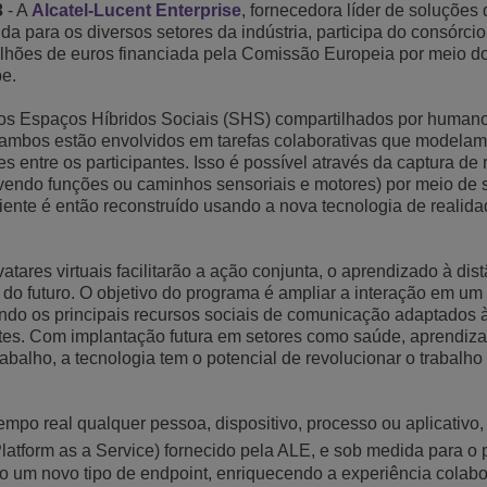
3
- A
Alcatel-Lucent Enterprise
, fornecedora líder de soluções 
Ver mais
 para os diversos setores da indústria, participa do consórcio
ons
amento de Redes
tórios da ALE
Aplicativos de Atendimento ao Cliente
 milhões de euros financiada pela Comissão Europeia por meio 
e.
Tudo como Serviço (XaaS)
Empresas (PMEs)
os Espaços Híbridos Sociais (SHS) compartilhados por human
Ambiente de Trabalho Híbrido
 ambos estão envolvidos em tarefas colaborativas que modelam
Mission-Critical Communications
s entre os participantes. Isso é possível através da captura de
lvendo funções ou caminhos sensoriais e motores) por meio de
Dividendos Digitais
ente é então reconstruído usando a nova tecnologia de realid
atares virtuais facilitarão a ação conjunta, o aprendizado à dist
 do futuro. O objetivo do programa é ampliar a interação em u
endo os principais recursos sociais de comunicação adaptados 
antes. Com implantação futura em setores como saúde, aprendiz
rabalho, a tecnologia tem o potencial de revolucionar o trabalho
po real qualquer pessoa, dispositivo, processo ou aplicativo,
form as a Service) fornecido pela ALE, e sob medida para o p
mo um novo tipo de endpoint, enriquecendo a experiência colabo