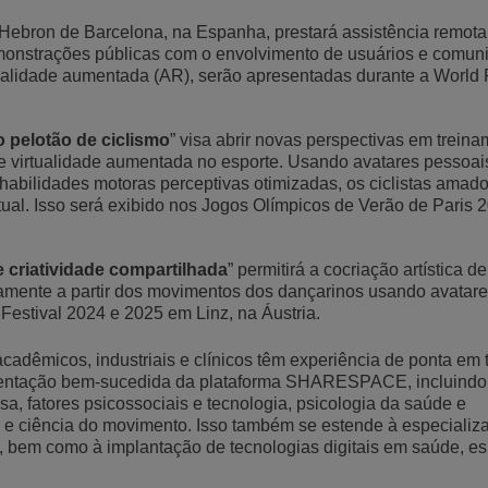
d'Hebron de Barcelona, na Espanha, prestará assistência remot
monstrações públicas com o envolvimento de usuários e comun
 realidade aumentada (AR), serão apresentadas durante a World
o pelotão de ciclismo
” visa abrir novas perspectivas em trein
 e virtualidade aumentada no esporte. Usando avatares pessoai
abilidades motoras perceptivas otimizadas, os ciclistas ama
ual. Isso será exibido nos Jogos Olímpicos de Verão de Paris 
 criatividade compartilhada
” permitirá a cocriação artística d
vamente a partir dos movimentos dos dançarinos usando avatares
Festival 2024 e 2025 em Linz, na Áustria.
acadêmicos, industriais e clínicos têm experiência de ponta em 
ementação bem-sucedida da plataforma SHARESPACE, incluindo 
sa, fatores psicossociais e tecnologia, psicologia da saúde e
va e ciência do movimento. Isso também se estende à especiali
s, bem como à implantação de tecnologias digitais em saúde, es