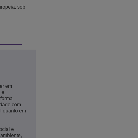
ropeia, sob
der em
 e
 forma
midade com
al quanto em
ocial e
 ambiente,