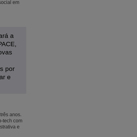
social em
ará a
SPACE,
ovas
os por
ar e
três anos.
p-tech com
trativa e