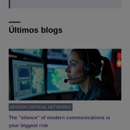
Últimos blogs
MISSION CRITICAL NETWORKS
The "silence" of modern communications is
your biggest risk