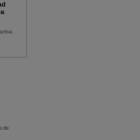
ad
da
activa
es de