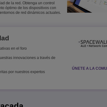
dad de la red. Obtenga un control
Lee más
nto óptimo de los dispositivos con
ons
ridad
inas de ALE
Aplicaciones de Atención al Cliente
s entornos de red dinámicos actuales.
Todo como servicio (XaaS)
empresas, PYMES
Puesto de trabajo híbrido
Mission-Critical Communications
dad
Dividendos digitales
tivas en el foro
estras innovaciones a través de
ÚNETE A LA COM
ritas por nuestros expertos
tacada