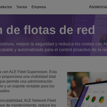
oductos
Socios
Empresa
Asistencia
 de flotas de red
Digital Age Communication
Socios
Quiénes somos
Plataformas de com
Education Solu
ations
icación
 y servicios públicos
g
ttendants
positivos, mejore la seguridad y reduzca los costes con 
Soluciones de Colaboración
Sobre nuestros socios
Premios y reconocimiento
UC Platforms
Bases de un campus inte
calable y automatizada para el control proactivo de la re
OmniPCX Enterprise Communic
Resiliencia del Campu
inistración pública digital
ial
on
orts
Soluciones y dispositivos conectados
Oportunidades profesionales
OpenTouch Enterprise Cloud
Primacía del estudiant
Cloud Communications
Environmental, Social and Governanc
es y Dispositivos
on Partners
OXO Connect
CPaaS
 con ALE Fleet Supervision. Esta
Continuidad de la educa
Executive Briefing Centre
Rainbow™
 proporciona una visibilidad total
IoT
ctor hotelero
iones y seguridad
tes
o que permite una administración
Lee más
Equipo ejecutivo
Purple on Demand
re y un soporte rentable para los
DECT Platforms
Seguridad
nados.
ons
Historia
Estaciones base SIP-DECT
Single Pair Ethernet
 escalabilidad, ALE Network Fleet
Estaciones base DECT
Comunicaciones unificadas
lave de mantenimiento, reduce los