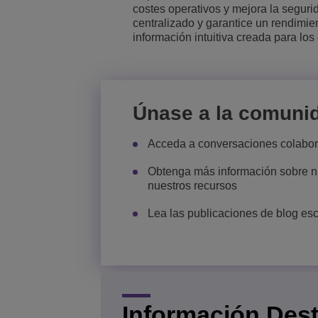
costes operativos y mejora la seguri
centralizado y garantice un rendimie
Transportation Soluti
Gestión de red y segu
Ubicación de las ofic
información intuitiva creada para lo
Pequeñas y medias 
Únase a la comuni
Acceda a conversaciones colabora
Obtenga más información sobre nu
nuestros recursos
Lea las publicaciones de blog esc
Información Des