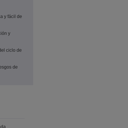
 y fácil de
ión y
el ciclo de
iesgos de
ada