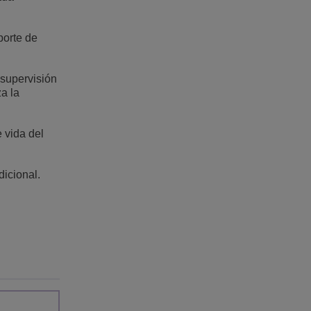
porte de
 supervisión
a la
e vida del
dicional.