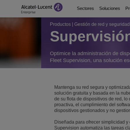
Sectores
Soluciones
Pr
Productos
|
Gestión de red y seguridad
Supervisión
Education Solutions
Digital Age Communic
Plataformas de comun
Socios
Quiénes somos
Soluciones de energía
Digital Age Networkin
Contact Center and A
Business Partners
Videoteca
Optimice la administración de dis
Fleet Supervision, una solución es
Soluciones para la adm
Continuidad Empresar
Ecosystems Integrati
Consultants Program
Analyst & Market Rep
Soluciones sanitarias
Servicios
DeskPhones, Softphon
Developer and Soluti
Blog
Mantenga su red segura y optimizada
solución gratuita y basada en la nube
Soluciones para el se
Gestión de comunicac
Referencias de Clien
de su flota de dispositivos de red, l
proactiva, el cumplimiento del softwa
dispositivos gestionados y no gestio
Manufacturing Soluti
Switches
Eventos y Webinars
Diseñada para ofrecer simplicidad y
Edificios inteligentes
LAN inalámbrica
Novedades ALE
Supervision automatiza las tareas c