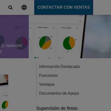
CONTACTAR CON VENTAS
s
unicación
tions
ALE Network
ligente
d.
ation Server
s
e
Información Destacada
e
Funciones
ción
Ventajas
Documentos de Apoyo
Supervisión de flotas