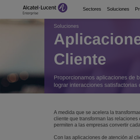
Sectores
Soluciones
Pr
Soluciones
Aplicacione
Education Solutions
Digital Age Communic
Plataformas de comun
Socios
Quiénes somos
Cliente
Soluciones de energía
Digital Age Networkin
Contact Center and A
Business Partners
Videoteca
Soluciones para la adm
Continuidad Empresar
Ecosystems Integrati
Consultants Program
Analyst & Market Rep
Proporcionamos aplicaciones de bi
lograr interacciones satisfactorias 
Soluciones sanitarias
Servicios
DeskPhones, Softphon
Developer and Soluti
Blog
Soluciones para el se
Gestión de comunicac
Referencias de Clien
A medida que se acelera la transformac
cliente que transforman las relaciones 
Manufacturing Soluti
Switches
Eventos y Webinars
permiten a las empresas convertir cada
Edificios inteligentes
LAN inalámbrica
Novedades ALE
Con las aplicaciones de atención al cl