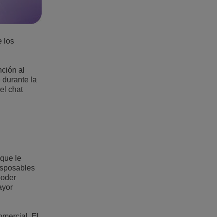
e los
ción al
 durante la
el chat
 que le
esposables
poder
ayor
omercial. El