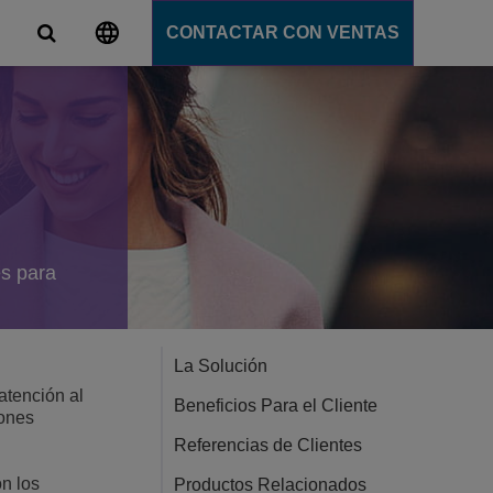
CONTACTAR CON VENTAS
s
unicación
tions
ligente
ation Server
s
es para
e
e
ción
La Solución
atención al
Beneficios Para el Cliente
iones
Referencias de Clientes
on los
Productos Relacionados