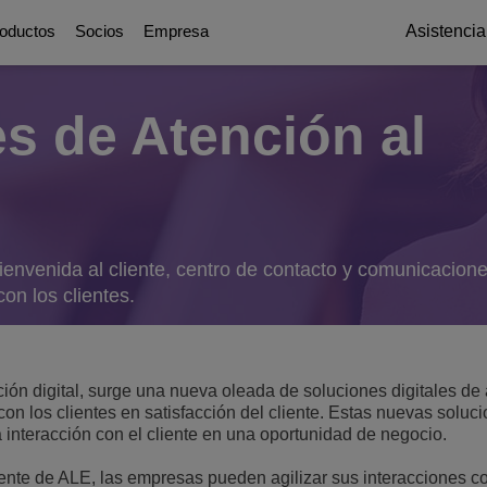
oductos
Socios
Empresa
Asistencia
s de Atención al
Digital Age Communication
Socios
Quiénes somos
Plataformas de com
Education Solu
ations
icación
 y servicios públicos
g
ttendants
Soluciones de Colaboración
Sobre nuestros socios
Premios y reconocimiento
UC Platforms
Bases de un campus inte
OmniPCX Enterprise Communic
Resiliencia del Campu
inistración pública digital
ial
on
orts
Soluciones y dispositivos conectados
Oportunidades profesionales
envenida al cliente, centro de contacto y comunicacion
OpenTouch Enterprise Cloud
Primacía del estudiant
Cloud Communications
con los clientes.
Environmental, Social and Governanc
es y Dispositivos
on Partners
OXO Connect
CPaaS
Continuidad de la educa
Executive Briefing Centre
Rainbow™
IoT
ctor hotelero
iones y seguridad
tes
Lee más
Equipo ejecutivo
Purple on Demand
ión digital, surge una nueva oleada de soluciones digitales de 
DECT Platforms
Seguridad
con los clientes en satisfacción del cliente. Estas nuevas soluc
ons
Historia
Estaciones base SIP-DECT
 interacción con el cliente en una oportunidad de negocio.
Single Pair Ethernet
Estaciones base DECT
Comunicaciones unificadas
iente de ALE, las empresas pueden agilizar sus interacciones c