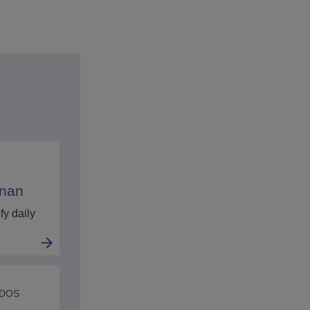
gnan
fy daily
ADOS