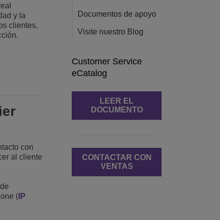
real
Documentos de apoyo
dad y la
s clientes,
Visite nuestro Blog
cción.
Customer Service
eCatalog
LEER EL
ier
DOCUMENTO
ntacto con
er al cliente
CONTACTAR CON
VENTAS
 de
hone (
IP