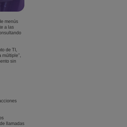
 de menús
e a las
consultando
to de TI,
 múltiple",
mento sin
racciones
os
 de llamadas