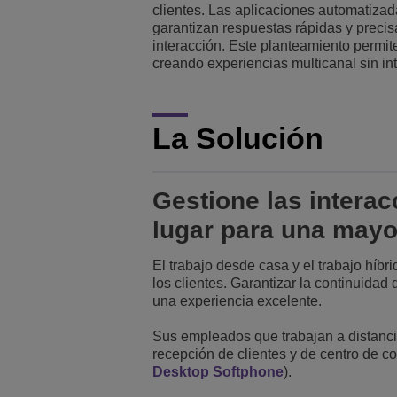
clientes. Las aplicaciones automatizad
garantizan respuestas rápidas y precis
Transportation Soluti
Gestión de red y segu
Ubicación de las ofic
interacción. Este planteamiento permit
creando experiencias multicanal sin in
Pequeñas y medias 
La Solución
Gestione las interac
lugar para una mayor
El trabajo desde casa y el trabajo híb
los clientes. Garantizar la continuidad
una experiencia excelente.
Sus empleados que trabajan a distancia
recepción de clientes y de centro de c
Desktop Softphone
).