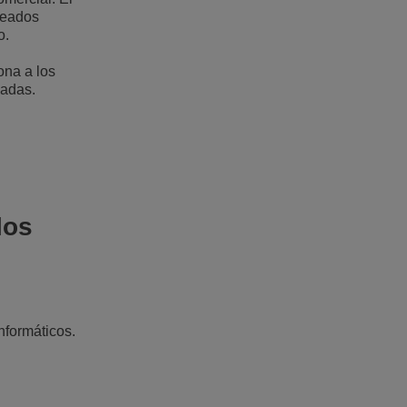
leados
o.
na a los
madas.
los
nformáticos.