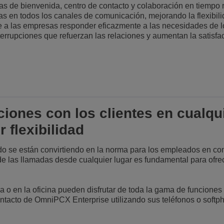
as de bienvenida, centro de contacto y colaboración en tiempo 
Lee más
as en todos los canales de comunicación, mejorando la flexibili
ons
ridad
inas de ALE
Aplicaciones de Atención al Cliente
e a las empresas responder eficazmente a las necesidades de lo
terrupciones que refuerzan las relaciones y aumentan la satisfa
Todo como servicio (XaaS)
empresas, PYMES
Puesto de trabajo híbrido
Mission-Critical Communications
Dividendos digitales
ciones con los clientes en cualqu
 flexibilidad
rido se están convirtiendo en la norma para los empleados en co
 de las llamadas desde cualquier lugar es fundamental para ofrec
 o en la oficina pueden disfrutar de toda la gama de funciones
ontacto de OmniPCX Enterprise utilizando sus teléfonos o softp