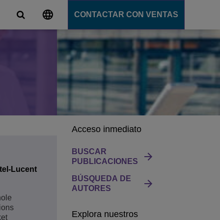
CONTACTAR CON VENTAS
s
unicación
tions
ligente
ation Server
s
e
Acceso inmediato
e
ción
BUSCAR
PUBLICACIONES
tel-Lucent
BÚSQUEDA DE
AUTORES
hole
ions
Explora nuestros
ket