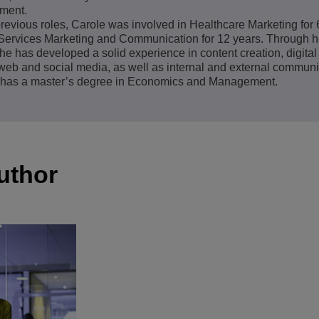
ment.
Lee más
ons
ridad
inas de ALE
previous roles, Carole was involved in Healthcare Marketing for 
Aplicaciones de Atención al Cliente
Services Marketing and Communication for 12 years. Through he
Todo como servicio (XaaS)
she has developed a solid experience in content creation, digita
empresas, PYMES
 web and social media, as well as internal and external communi
Puesto de trabajo híbrido
 has a master’s degree in Economics and Management.
Mission-Critical Communications
Dividendos digitales
uthor