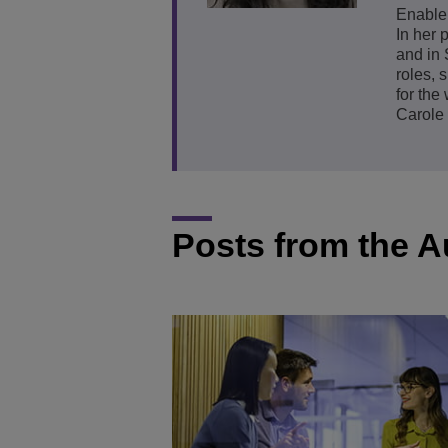
Enable
Transportation Soluti
Gestión de red y segu
Ubicación de las ofic
In her 
and in 
roles, 
Pequeñas y medias 
for the
Carole
Posts from the A