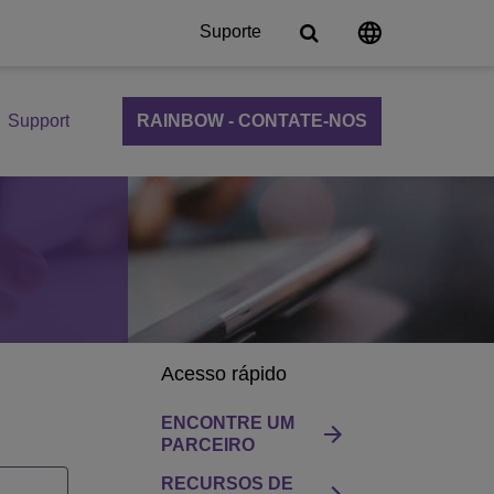
Suporte
Support
RAINBOW - CONTATE-NOS
al
ns
e comunicação
ligente
ommunication Server
 Cloud
nce
Ensino
Acesso rápido
ENCONTRE UM
ns
PARCEIRO
RECURSOS DE