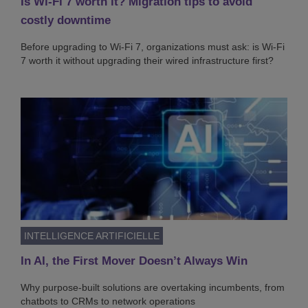
Is Wi-Fi 7 worth it? Migration tips to avoid
costly downtime
Before upgrading to Wi-Fi 7, organizations must ask: is Wi-Fi
7 worth it without upgrading their wired infrastructure first?
INTELLIGENCE ARTIFICIELLE
In AI, the First Mover Doesn’t Always Win
Why purpose-built solutions are overtaking incumbents, from
chatbots to CRMs to network operations