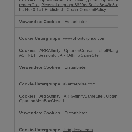
OptanonAlertBoxClosed
,
pctrk
,
OptanonConsen
renderCtx
,
PicassoLanguage8699ee5e-1a6c-49c8-acb3-
8cd4d49f1e1fPublished
,
CookieConsentPolicy
Erstanbieter
www.al-enterprise.com
ARRAffinity
,
OptanonConsent
,
shell#lang
,
ASP.NET_SessionId
,
ARRAffinitySameSite
Erstanbieter
al-enterprise.com
ARRAffinity
,
ARRAffinitySameSite
,
OptanonCon
OptanonAlertBoxClosed
Erstanbieter
brightcove.com