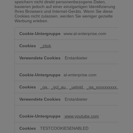
speichern nicht direkt personenbezogene Daten,
basieren jedoch auf einer einzigartigen Identifizierung
Ihres Browsers und Internet-Geräts. Wenn Sie diese
Cookies nicht zulassen, werden Sie weniger gezielte
Werbung erleben.
Cookies
www.al-enterprise.com
für
Marketingzwecke
_zitok
Erstanbieter
al-enterprise.com
_ga
,
_gcl_au
,
_uetvid
,
_ga_xxxxxxxxxx
,
_uetsi
Erstanbieter
www.youtube.com
TESTCOOKIESENABLED