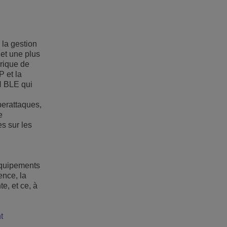
la gestion
 et une plus
rique de
 et la
N BLE qui
berattaques,
e
es sur les
équipements
ence, la
e, et ce, à
t