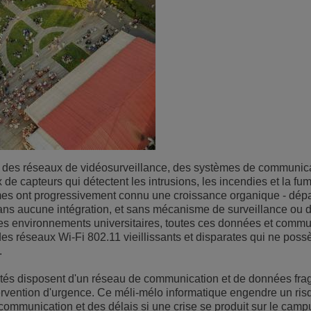
des réseaux de vidéosurveillance, des systèmes de communica
x de capteurs qui détectent les intrusions, les incendies et la f
mes ont progressivement connu une croissance organique - dép
ans aucune intégration, et sans mécanisme de surveillance ou 
 des environnements universitaires, toutes ces données et comm
des réseaux Wi-Fi 802.11 vieillissants et disparates qui ne pos
.
sités disposent d'un réseau de communication et de données fr
ntervention d'urgence. Ce méli-mélo informatique engendre un ris
mmunication et des délais si une crise se produit sur le campus.