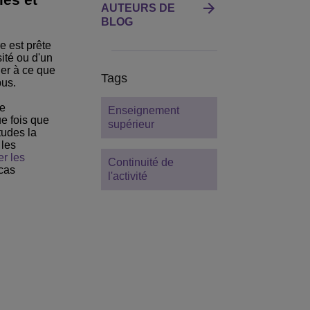
AUTEURS DE
BLOG
e est prête
ité ou d'un
ler à ce que
Tags
pus.
de
Enseignement
e fois que
supérieur
tudes la
 les
er les
Continuité de
 cas
l'activité