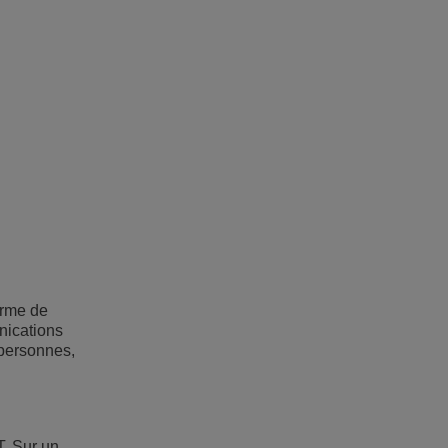
orme de
unications
 personnes,
T. Sur un