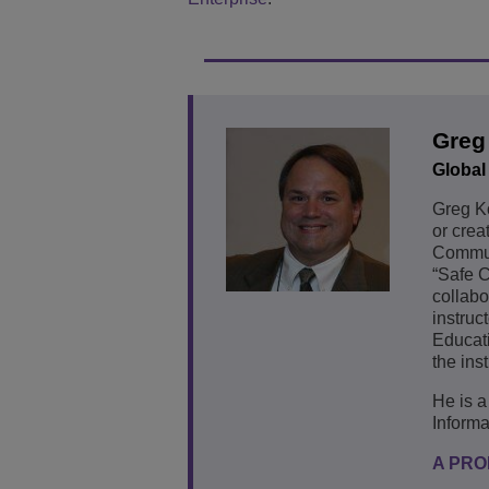
Greg
Global
Greg Ko
or crea
Communi
“Safe C
collabo
instruc
Educati
the ins
He is a
Informa
A PRO