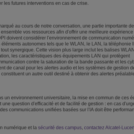
r les futures interventions en cas de crise.
rqué au cours de notre conversation, une partie importante de 
ler ensemble vos ressources afin d'offrir une meilleure expérience
s DPI doivent considérer l'environnement de communication numé
éléments autonomes tels que le WLAN, le LAN, la téléphonie IP
out synergique. Cette vision plus large inclut les balises WLA
sation, les caractéristiques des équipements LAN qui protègent
mmunication contre la saturation de la bande passante et les cy
ent de canal pour les alertes audio et les systèmes de gestion d
constituent un autre outil destiné à obtenir des alertes préalabl
ns un environnement universitaire, la mise en commun de ces 
ne question d'efficacité et de facilité de gestion : en cas d'urg
 des communications unifiées basées sur l'IA doit être performant
on numérique et la
sécurité des campus
,
contactez Alcatel-Lucen