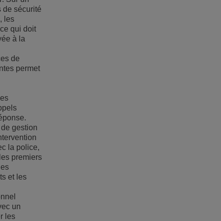
s de sécurité
, les
ce qui doit
yée à la
ces de
entes permet
Les
ppels
réponse.
 de gestion
ntervention
c la police,
les premiers
les
s et les
onnel
vec un
r les