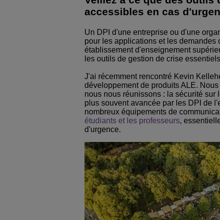
accessibles en cas d'urge
Solutions pour le sect
Gestion de réseau et 
Les bureaux d'ALE
Un DPI d'une entreprise ou d'une organi
Petites et moyennes e
pour les applications et les demandes q
établissement d'enseignement supérieur
les outils de gestion de crise essentie
J'ai récemment rencontré Kevin Kellehe
développement de produits ALE. Nous a
nous nous réunissons : la sécurité sur
plus souvent avancée par les DPI de l'
nombreux équipements de communicatio
étudiants et les professeurs
, essentiel
d'urgence.