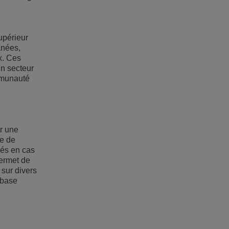
upérieur
anées,
x. Ces
un secteur
ommunauté
r une
le de
nés en cas
permet de
 sur divers
 base