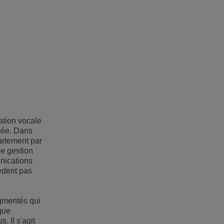
tion vocale
umée. Dans
artement par
de gestion
unications
sèdent pas
agmentés qui
que
 Il s'agit