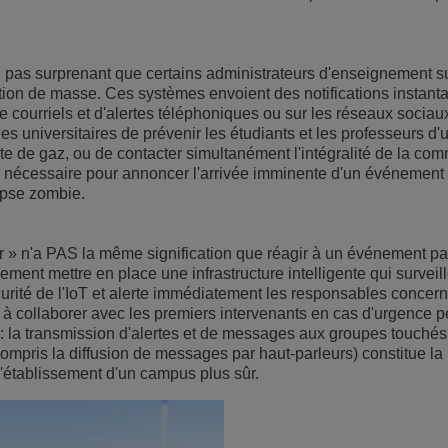
re pas surprenant que certains administrateurs d'enseignement s
tion de masse. Ces systèmes envoient des notifications instant
courriels et d'alertes téléphoniques ou sur les réseaux sociau
es universitaires de prévenir les étudiants et les professeurs d'
ite de gaz, ou de contacter simultanément l'intégralité de la c
er nécessaire pour annoncer l'arrivée imminente d'un événement
ypse zombie.
r » n'a PAS la même signification que réagir à un événement pa
ment mettre en place une infrastructure intelligente qui surveil
urité de l'IoT et alerte immédiatement les responsables concer
 à collaborer avec les premiers intervenants en cas d'urgence 
 : la transmission d'alertes et de messages aux groupes touchés
compris la diffusion de messages par haut-parleurs) constitue la
l'établissement d'un campus plus sûr.