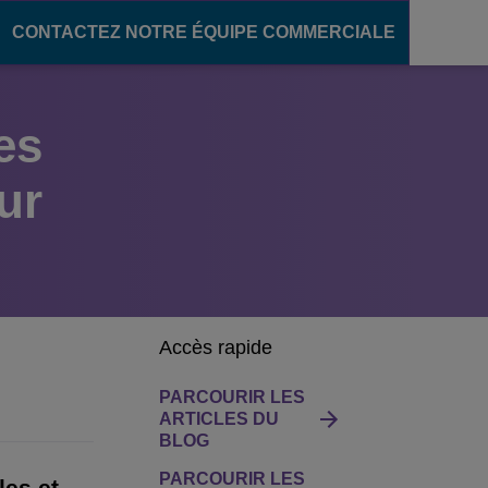
CONTACTEZ NOTRE ÉQUIPE COMMERCIALE
es
ère numérique
communication
pour le secteur de l'éducation
ur
ons unifiées
des campus intelligents
OXE Purple
s campus
oud
élèves
'enseignement
Accès rapide
PARCOURIR LES
ARTICLES DU
BLOG
PARCOURIR LES
les et