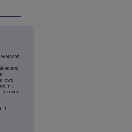
s overseen
ications;
er
 allows
andemic
n the event
 in