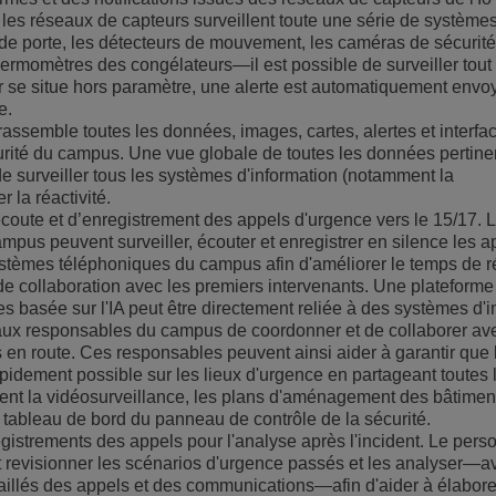
, les réseaux de capteurs surveillent toute une série de système
s de porte, les détecteurs de mouvement, les caméras de sécurité
hermomètres des congélateurs—il est possible de surveiller tout 
ur se situe hors paramètre, une alerte est automatiquement envo
e.
assemble toutes les données, images, cartes, alertes et interfa
urité du campus. Une vue globale de toutes les données pertin
e surveiller tous les systèmes d'information (notamment la
r la réactivité.
écoute et d’enregistrement des appels d'urgence vers le 15/17. 
mpus peuvent surveiller, écouter et enregistrer en silence les a
stèmes téléphoniques du campus afin d'améliorer le temps de 
de collaboration avec les premiers intervenants. Une plateforme
s basée sur l'IA peut être directement reliée à des systèmes d'i
 aux responsables du campus de coordonner et de collaborer ave
 en route. Ces responsables peuvent ainsi aider à garantir que 
apidement possible sur les lieux d'urgence en partageant toutes 
ent la vidéosurveillance, les plans d'aménagement des bâtiment
 tableau de bord du panneau de contrôle de la sécurité.
egistrements des appels pour l'analyse après l'incident. Le pers
eut revisionner les scénarios d'urgence passés et les analyser—a
illés des appels et des communications—afin d'aider à élabore