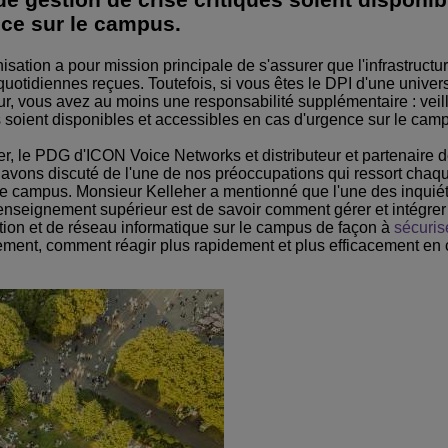
nce sur le campus.
Voir plus
eur du transport
sécurité
Solutions de Services Clients
sation a pour mission principale de s'assurer que l'infrastructur
Everything as a Service (XaaS)
ntreprises
uotidiennes reçues. Toutefois, si vous êtes le DPI d'une univers
, vous avez au moins une responsabilité supplémentaire : veil
Espace de travail hybride
ls soient disponibles et accessibles en cas d'urgence sur le cam
Mission-Critical Communications
r, le PDG d'ICON Voice Networks et distributeur et partenaire 
vons discuté de l'une de nos préoccupations qui ressort chaqu
Dividendes numériques
 le campus. Monsieur Kelleher a mentionné que l'une des inquié
enseignement supérieur est de savoir comment gérer et intégrer
n et de réseau informatique sur le campus de façon à
sécuris
lement, comment réagir plus rapidement et plus efficacement en