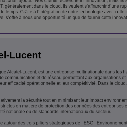
national, ajoute: “Nos clients recherchent l’innovation, mais ils 
s IT, généralement dans le cloud. Ils veulent s’affranchir d’une ru
et du temps. Grâce à l’intégration de notre technologie avec celle 
ive, s’offre à nous une opportunité unique de fournir cette innova
el-Lucent
que Alcatel-Lucent, est une entreprise multinationale dans les h
s de communication et de réseau permettant aux organisations et
leur efficacité opérationnelle et leur compétitivité. Dans le cloud.
nativement la sécurité tout en minimisant leur impact environnem
strictes en matière de protection des données des entreprises e
eté nationale ou de standards internationaux du secteur.
e autour des trois piliers stratégiques de l’ESG : Environnement