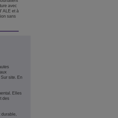
souhaitent
pture avec
d’ ALE et à
tion sans
autes
 aux
 Sur site. En
ental. Elles
t des
 durable,