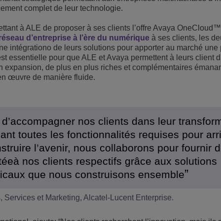
cement complet de leur technologie.
Voir plus
eur du transport
sécurité
Solutions de Services Clients
mettant à ALE de proposer à ses clients l’offre Avaya OneClou
Everything as a Service (XaaS)
réseau d’entreprise à l’ère du numérique
à ses clients, les d
ntreprises
une intégrationo de leurs solutions pour apporter au marché une 
Espace de travail hybride
st essentielle pour que ALE et Avaya permettent à leurs client d
s en expansion, de plus en plus riches et complémentaires émana
Mission-Critical Communications
en œuvre de manière fluide.
Dividendes numériques
 d’accompagner nos clients dans leur transfor
ant toutes les fonctionnalités requises pour arr
struire l’avenir, nous collaborons pour fournir 
téeà nos clients respectifs grâce aux solutions
icaux que nous construisons ensemble
Services et Marketing, Alcatel-Lucent Enterprise.