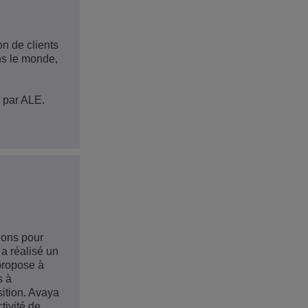
on de clients
ns le monde,
 par ALE.
ions pour
 a réalisé un
 propose à
s à
sition. Avaya
tivité de