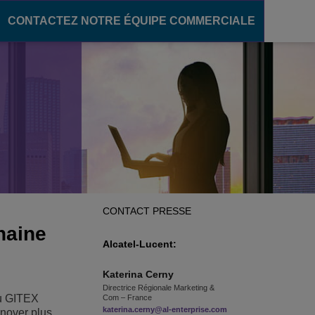
CONTACTEZ NOTRE ÉQUIPE COMMERCIALE
ère numérique
communication
pour le secteur de l'éducation
ons unifiées
des campus intelligents
OXE Purple
s campus
oud
élèves
CONTACT PRESSE
'enseignement
haine
Alcatel-Lucent:
Katerina
Cerny
Directrice Régionale Marketing &
u GITEX
Com – France
katerina.cerny@al-enterprise.com
nnover plus