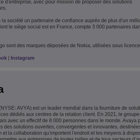
e d'entreprise, avec pour mission de proposer des solutions
rs.
e la société un partenaire de confiance auprès de plus d'un milli
 dont le siège social est en France, compte 3 000 partenaires da
ogo sont des marques déposées de Nokia, utilisées sous licence
ook
|
Instagram
a
NYSE: AVYA) est un leader mondial dans la fourniture de solut
ces dédiés aux centres de la relation client. En 2021, le groupe
dollars avec un effectif de 8 000 personnes dans le monde. Avaya
res des solutions ouvertes, convergentes et innovantes, destinée
 et la collaboration qu'importent l'endroit et les moyens à dispo
mettre aux entreprises de toutes tailles et de tous secteurs d'ac