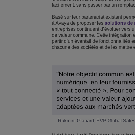
facilement, sans passer par un rempla
Solutions pour le sect
Gestion de réseau et 
Les bureaux d'ALE
Basé sur leur partenariat existant per
à Avaya de proposer les
solutions de 
Petites et moyennes e
entreprises continuent d’évoluer vers 
de valeur commune. Cette intégration e
partir d’un éventail de fonctionnalité
chacune des sociétés et de les mettre 
Notre objectif commun est
numérique, en leur fourniss
« tout connecté ». Pour con
services et une valeur ajou
adaptées aux marchés vert
Rukmini Glanard, EVP Global Sales, 