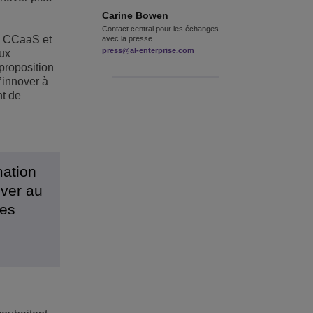
Carine
Bowen
Contact central pour les échanges
d™ CCaaS et
avec la presse
press@al-enterprise.com
eux
proposition
’innover à
nt de
mation
iver au
des